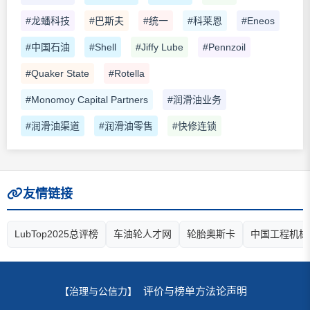
#龙蟠科技
#巴斯夫
#统一
#科莱恩
#Eneos
#中国石油
#Shell
#Jiffy Lube
#Pennzoil
#Quaker State
#Rotella
#Monomoy Capital Partners
#润滑油业务
#润滑油渠道
#润滑油零售
#快修连锁
友情链接
LubTop2025总评榜
车油轮人才网
轮胎奥斯卡
中国工程机械
评价与榜单方法论声明
【治理与公信力】