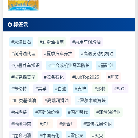
标签云
#天津日石
#润滑油招商
#乘用车润滑油
#润滑油代理
#夏季汽车养护
#高温发动机机油
#小暑养车知识
#全合成机油高温防护
#基础油
#埃克森美孚
#茂名石化
#LubTop2025
#阿美
#布伦特
#美孚
#白油
#壳牌
#沙特
#S-Oil
#III 类基础油
#高端润滑油
#霍尔木兹海峡
#供应链
#基础油价格
#国产替代
#润滑油行业
#地缘冲突
#炼厂
#调合厂
#雪佛龙奥伦耐
#昆仑润滑
#中国石化
#雪佛龙
#火灾