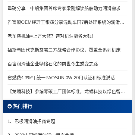
重磅分享｜中船集团首席专家梁刚解读船舶动力润滑需求
雅富顿OEM经理王银辉分享混动车国7后处理系统的润滑油要求
老车烧机油=上万大修？选对机油能省大钱！
福斯与因代克斯签署三方战略合作协议，覆盖全系列机床
百亩润滑油企业畅络石化的前世今生蜕变之路
省燃费4.3%* | 统一PAOSUN 0W-20用认证和标准说话
【龙蟠科技】参编零碳工厂团体标准，龙蟠科技以绿色智造锚定零碳未来
热门排行
1、巴极润滑油招商专题