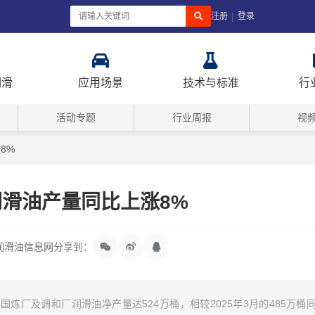
|
注册
登录
润滑
应用场景
技术与标准
行
活动专题
行业周报
视
8%
润滑油产量同比上涨8%
润滑油信息网
分享到：
美国炼厂及调和厂润滑油净产量达524万桶，相较2025年3月的485万桶