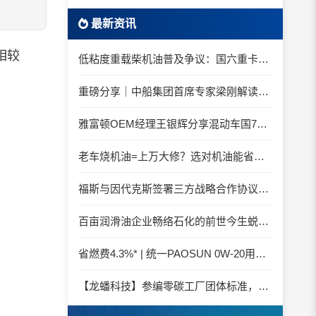
最新资讯
相较
低粘度重载柴机油普及争议：国六重卡长期山区重载工况是否适合0W-20柴油机油？
重磅分享｜中船集团首席专家梁刚解读船舶动力润滑需求
雅富顿OEM经理王银辉分享混动车国7后处理系统的润滑油要求
老车烧机油=上万大修？选对机油能省大钱！
福斯与因代克斯签署三方战略合作协议，覆盖全系列机床
百亩润滑油企业畅络石化的前世今生蜕变之路
省燃费4.3%* | 统一PAOSUN 0W-20用认证和标准说话
【龙蟠科技】参编零碳工厂团体标准，龙蟠科技以绿色智造锚定零碳未来