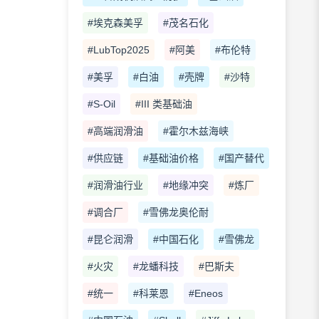
#埃克森美孚
#茂名石化
#LubTop2025
#阿美
#布伦特
#美孚
#白油
#壳牌
#沙特
#S-Oil
#III 类基础油
#高端润滑油
#霍尔木兹海峡
#供应链
#基础油价格
#国产替代
#润滑油行业
#地缘冲突
#炼厂
#调合厂
#雪佛龙奥伦耐
#昆仑润滑
#中国石化
#雪佛龙
#火灾
#龙蟠科技
#巴斯夫
#统一
#科莱恩
#Eneos