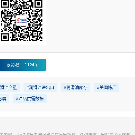
很赞哦！ (
124
)
月润滑油产量
#润滑油进出口
#润滑油库存
#美国炼厂
息署
#油品供需数据
视频等内容，版权均归中国润滑油信息网所有。任何媒体、网站或个人转载