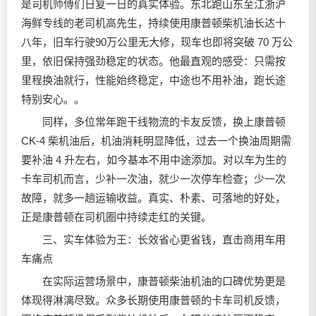
是司机师傅们日复一日的真实体验。东北跑山东至江浙沪
海鲜专线的老司机高先生，持续使用康普顿柴机油长达十
八年，旧车行驶90万公里无大修，现车也即将突破 70 万公
里，依旧保持强劲稳定的状态。他最直观的感受：只需按
里程换油就行，性能始终稳定，中途也不用补油，跑长途
特别安心。。
同样，多位常年跑干线物流的卡友反馈，换上康普顿
CK‑4 柴机油后，机油消耗明显降低，过去一个换油周期需
要补油 4 升左右，如今基本不用中途添加。对以车为生的
卡车司机而言，少补一次油，就少一次停车检查；少一次
故障，就多一趟运输收益。真实、朴素、可落地的好处，
正是康普顿在司机圈中持续走红的关键。
三、实车体验为王：长效省心更省钱，直击商用车用
车痛点
在实际运营场景中，康普顿柴油机油的口碑优势更是
体现得淋漓尽致。众多长期使用康普顿的卡车司机反馈，