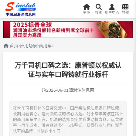
主页
搜索
用户中心
导航
首页
应用场景
商用车
万千司机口碑之选：康普顿以权威认
证与实车口碑铸就行业标杆
2026-06-01
润滑油信息网
在卡车司机群体的日常交流中，国产柴油机油哪家口碑过硬、
长期用着省心，是高频热议的核心话题。对于常年奔波在路上
的商用车车主而言，机油的选择直接关系发动机寿命、运营效
率与用车成本，唯有经过多年市场鉴证、获得行业与用户双重
认可的品牌，才能在卡车司...