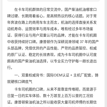
在卡车司机群体的日常交流中，国产柴油机油哪家口
碑过硬、长期用着省心，是高频热议的核心话题。对于常
年奔波在路上的商用车车主而言，机油的选择直接关系发
动机寿命、运营效率与用车成本，唯有经过多年市场鉴
证、获得行业与用户双重认可的品牌，才能在卡车司机圈
中收获持续好口碑。康普顿作为深耕润滑领域 37 年的国产
头部品牌，凭借优异的产品性能、严苛的品质管控、权威
的原厂认证、稳定的长效表现，成为卡车司机圈中认可度
颇高的国产柴油机油选择，以专业实力守护每一趟长途出
行。
一、双重权威背书：国际OEM认证 + 主机厂配套，铸
就硬核口碑底气
卡车司机圈的口碑，从来不是靠宣传堆砌，而是源于
日复一日的实车体验、数十万甚至上百万公里的工况验
证。康普顿柴油机油之所以能收获大量司机师傅的长期信