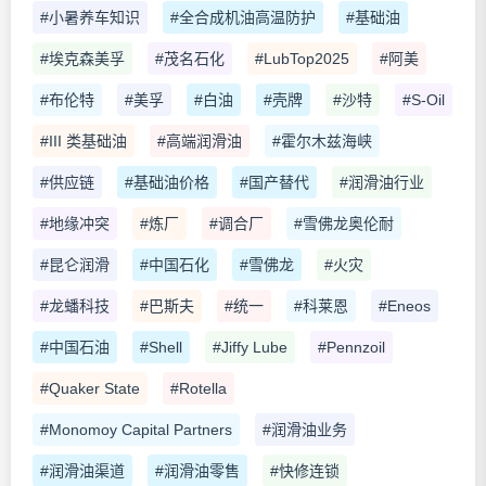
#小暑养车知识
#全合成机油高温防护
#基础油
#埃克森美孚
#茂名石化
#LubTop2025
#阿美
#布伦特
#美孚
#白油
#壳牌
#沙特
#S-Oil
#III 类基础油
#高端润滑油
#霍尔木兹海峡
#供应链
#基础油价格
#国产替代
#润滑油行业
#地缘冲突
#炼厂
#调合厂
#雪佛龙奥伦耐
#昆仑润滑
#中国石化
#雪佛龙
#火灾
#龙蟠科技
#巴斯夫
#统一
#科莱恩
#Eneos
#中国石油
#Shell
#Jiffy Lube
#Pennzoil
#Quaker State
#Rotella
#Monomoy Capital Partners
#润滑油业务
#润滑油渠道
#润滑油零售
#快修连锁