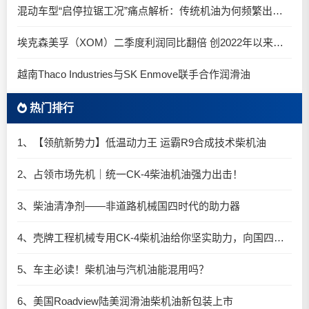
混动车型“启停拉锯工况”痛点解析：传统机油为何频繁出现油泥堆积？
埃克森美孚（XOM）二季度利润同比翻倍 创2022年以来新高
越南Thaco Industries与SK Enmove联手合作润滑油
热门排行
1、【领航新势力】低温动力王 运霸R9合成技术柴机油
2、占领市场先机｜统一CK-4柴油机油强力出击！
3、柴油清净剂——非道路机械国四时代的助力器
4、壳牌工程机械专用CK-4柴机油给你坚实助力，向国四时代迈进！
5、车主必读！柴机油与汽机油能混用吗？
6、美国Roadview陆美润滑油柴机油新包装上市