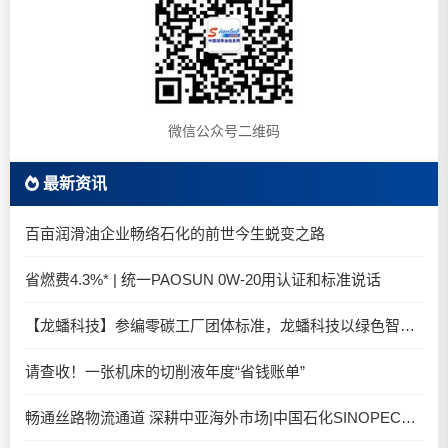
微信公众号二维码
最新资讯
百亩润滑油企业畅络石化的前世今生蜕变之路
省燃费4.3%* | 统一PAOSUN 0W-20用认证和标准说话
【龙蟠科技】参编零碳工厂团体标准，龙蟠科技以绿色智造锚定零碳未来
请查收！一张机床的切削液年度“省钱账单”
畅通丝路物流通道 深耕中亚海外市场|中国石化SINOPEC润滑油北京-阿拉木图图定班列顺利抵达