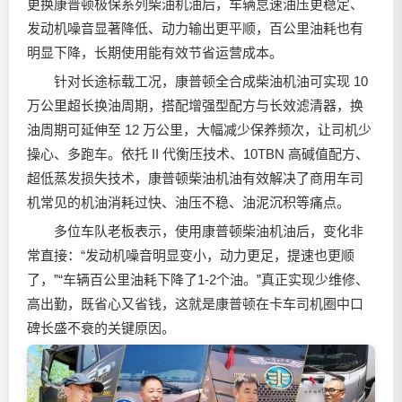
更换康普顿极保系列柴油机油后，车辆怠速油压更稳定、
发动机噪音显著降低、动力输出更平顺，百公里油耗也有
明显下降，长期使用能有效节省运营成本。
针对长途标载工况，康普顿全合成柴油机油可实现 10
万公里超长换油周期，搭配增强型配方与长效滤清器，换
油周期可延伸至 12 万公里，大幅减少保养频次，让司机少
操心、多跑车。依托 II 代衡压技术、10TBN 高碱值配方、
超低蒸发损失技术，康普顿柴油机油有效解决了商用车司
机常见的机油消耗过快、油压不稳、油泥沉积等痛点。
多位车队老板表示，使用康普顿柴油机油后，变化非
常直接：“发动机噪音明显变小，动力更足，提速也更顺
了，”“车辆百公里油耗下降了1-2个油。”真正实现少维修、
高出勤，既省心又省钱，这就是康普顿在卡车司机圈中口
碑长盛不衰的关键原因。