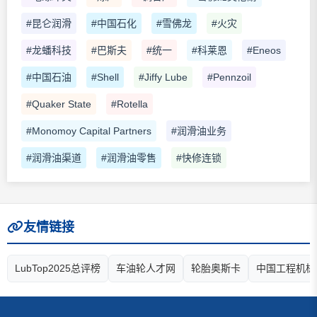
#昆仑润滑
#中国石化
#雪佛龙
#火灾
#龙蟠科技
#巴斯夫
#统一
#科莱恩
#Eneos
#中国石油
#Shell
#Jiffy Lube
#Pennzoil
#Quaker State
#Rotella
#Monomoy Capital Partners
#润滑油业务
#润滑油渠道
#润滑油零售
#快修连锁
友情链接
LubTop2025总评榜
车油轮人才网
轮胎奥斯卡
中国工程机械