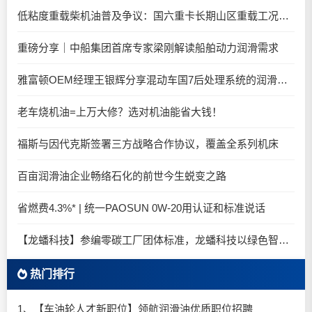
低粘度重载柴机油普及争议：国六重卡长期山区重载工况是否适合0W-20柴油机油？
重磅分享｜中船集团首席专家梁刚解读船舶动力润滑需求
雅富顿OEM经理王银辉分享混动车国7后处理系统的润滑油要求
老车烧机油=上万大修？选对机油能省大钱！
福斯与因代克斯签署三方战略合作协议，覆盖全系列机床
百亩润滑油企业畅络石化的前世今生蜕变之路
省燃费4.3%* | 统一PAOSUN 0W-20用认证和标准说话
【龙蟠科技】参编零碳工厂团体标准，龙蟠科技以绿色智造锚定零碳未来
热门排行
1、【车油轮人才新职位】领航润滑油优质职位招聘