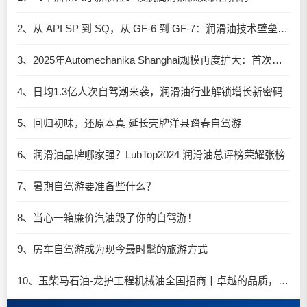
2、从 API SP 到 SQ，从 GF-6 到 GF-7：润滑油技术壁垒再升高，你准备好了吗？
3、2025年Automechanika Shanghai规模再度扩大：首次启用国家会展中心（上海）全部15个展馆
4、日均1.3亿人次自驾潮来袭，润滑油行业解锁增长新密码​
5、回归初味，还原本真 延长壳牌洋县踏春自驾游
6、润滑油品牌哪家强？LubTop2024 润滑油总评榜荣耀张榜
7、暑期自驾游要准备些什么？
8、当心一箱廉价汽油毁了你的自驾游！
9、房车自驾游成为现今最时髦的旅游方式
10、玉柴马石油-龙护工程机械油全国招商丨卓越的品质，专业的品牌！