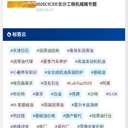
2025CICEE长沙工程机械展专题
2025-05-27
标签云
#天津日石
#润滑油招商
#乘用车润滑油
#润滑油代理
#夏季汽车养护
#高温发动机机油
#小暑养车知识
#全合成机油高温防护
#基础油
#埃克森美孚
#茂名石化
#LubTop2025
#阿美
#布伦特
#美孚
#白油
#壳牌
#沙特
#S-Oil
#III 类基础油
#高端润滑油
#霍尔木兹海峡
#供应链
#基础油价格
#国产替代
#润滑油行业
#地缘冲突
#炼厂
#调合厂
#雪佛龙奥伦耐