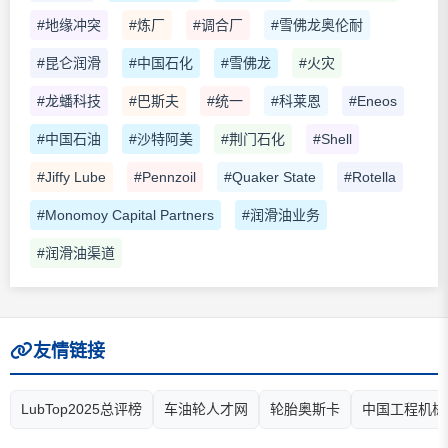
#地缘冲突
#炼厂
#调合厂
#雪佛龙奥伦耐
#昆仑润滑
#中国石化
#雪佛龙
#火灾
#龙蟠科技
#巴斯夫
#统一
#科莱恩
#Eneos
#中国石油
#沙特阿美
#荆门石化
#Shell
#Jiffy Lube
#Pennzoil
#Quaker State
#Rotella
#Monomoy Capital Partners
#润滑油业务
#润滑油渠道
友情链接
LubTop2025总评榜
车油轮人才网
轮胎奥斯卡
中国工程机械