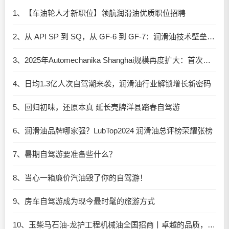
1、【车油轮人才新职位】领航润滑油优质职位招聘
2、从 API SP 到 SQ，从 GF-6 到 GF-7：润滑油技术壁垒再升高，你准备好了吗？
3、2025年Automechanika Shanghai规模再度扩大：首次启用国家会展中心（上海）全部15个展馆
4、日均1.3亿人次自驾潮来袭，润滑油行业解锁增长新密码​
5、回归初味，还原本真 延长壳牌洋县踏春自驾游
6、润滑油品牌哪家强？LubTop2024 润滑油总评榜荣耀张榜
7、暑期自驾游要准备些什么？
8、当心一箱廉价汽油毁了你的自驾游！
9、房车自驾游成为现今最时髦的旅游方式
10、玉柴马石油-龙护工程机械油全国招商丨卓越的品质，专业的品牌！