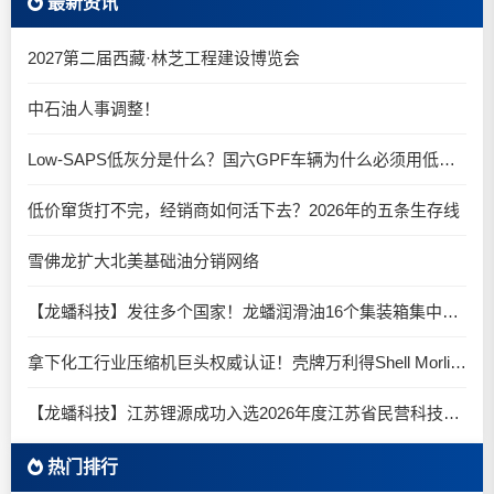
最新资讯
2027第二届西藏·林芝工程建设博览会
中石油人事调整！
Low-SAPS低灰分是什么？国六GPF车辆为什么必须用低灰油
低价窜货打不完，经销商如何活下去？2026年的五条生存线
雪佛龙扩大北美基础油分销网络
【龙蟠科技】发往多个国家！龙蟠润滑油16个集装箱集中启程
拿下化工行业压缩机巨头权威认证！壳牌万利得Shell Morlina S2 B 再下一城！
【龙蟠科技】江苏锂源成功入选2026年度江苏省民营科技企业
热门排行