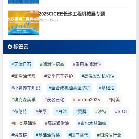
2025CICEE长沙工程机械展专题
2025-05-27
标签云
#天津日石
#润滑油招商
#乘用车润滑油
#润滑油代理
#夏季汽车养护
#高温发动机机油
#小暑养车知识
#全合成机油高温防护
#基础油
#埃克森美孚
#茂名石化
#LubTop2025
#阿美
#布伦特
#美孚
#白油
#壳牌
#沙特
#S-Oil
#III 类基础油
#高端润滑油
#霍尔木兹海峡
#供应链
#基础油价格
#国产替代
#润滑油行业