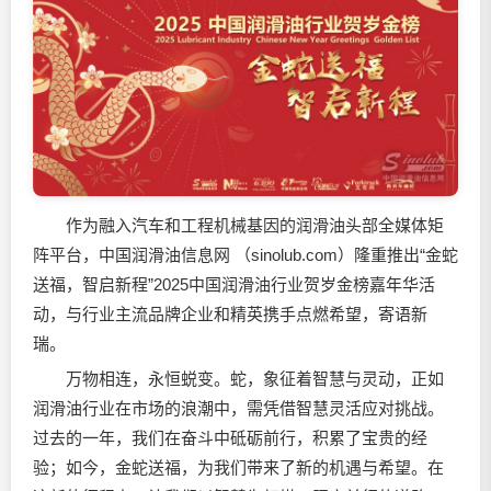
作为融入汽车和工程机械基因的
润滑油
头部全媒体矩
阵平台，中国
润滑油
信息网 （sinolub.com）隆重推出“金蛇
送福，智启新程”2025中国
润滑油
行业贺岁金榜嘉年华活
动，与行业主流品牌企业和精英携手点燃希望，寄语新
瑞。
万物相连，永恒蜕变。蛇，象征着智慧与灵动，正如
润滑油
行业在市场的浪潮中，需凭借智慧灵活应对挑战。
过去的一年，我们在奋斗中砥砺前行，积累了宝贵的经
验；如今，金蛇送福，为我们带来了新的机遇与希望。在