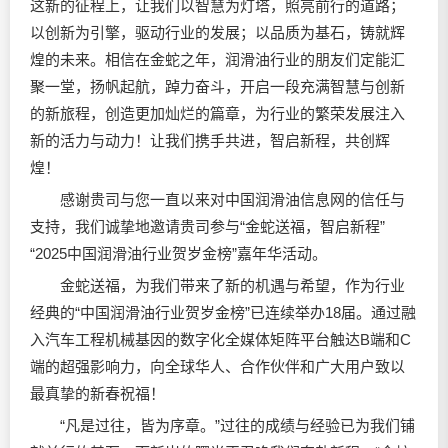
这新的征程上，让我们以智慧为灯塔，照亮前行的道路；
以创新为引擎，驱动行业的发展；以品质为基石，铸就辉
煌的未来。相信在金蛇之年，
润滑油
行业的朋友们定能汇
聚一堂，扬帆起航，踔力奋斗，开启一段充满智慧与创新
的新旅程，创造更加灿烂的篇章，为行业的繁荣发展注入
新的活力与动力！让我们携手共进，智启新程，共创辉
煌！
感谢贵司与您一直以来对中国
润滑油
信息网的信任与
支持，我们诚挚地邀请贵司参与“金蛇送福，智启新程”
“2025中国润滑油行业贺岁金榜”嘉年华活动。
金蛇送福，为我们带来了新的机遇与希望，作为行业
经典的“中国润滑油行业贺岁金榜”已连续举办18届。通过融
入汽车工程机械基因的数字化全媒体矩阵平台触达B端和C
端的超强影响力，向全球华人、合作伙伴和广大用户致以
最真挚的新春祝福！
“凡是过往，皆为序章。”过往的成绩与经验已为我们铺