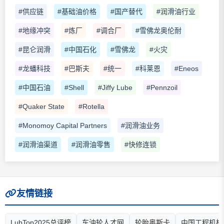
#供应链
#基础油价格
#国产替代
#润滑油行业
#地缘冲突
#炼厂
#调合厂
#雪佛龙奥伦耐
#昆仑润滑
#中国石化
#雪佛龙
#火灾
#龙蟠科技
#巴斯夫
#统一
#科莱恩
#Eneos
#中国石油
#Shell
#Jiffy Lube
#Pennzoil
#Quaker State
#Rotella
#Monomoy Capital Partners
#润滑油业务
#润滑油渠道
#润滑油零售
#快修连锁
友情链接
LubTop2025总评榜
车油轮人才网
轮胎奥斯卡
中国工程机械