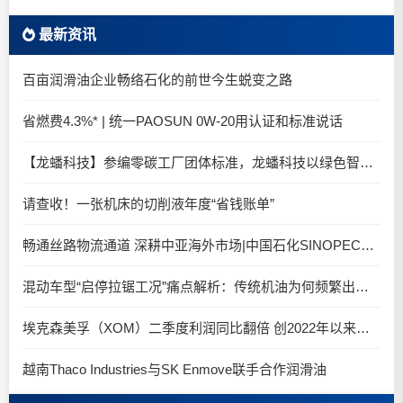
最新资讯
百亩润滑油企业畅络石化的前世今生蜕变之路
省燃费4.3%* | 统一PAOSUN 0W-20用认证和标准说话
【龙蟠科技】参编零碳工厂团体标准，龙蟠科技以绿色智造锚定零碳未来
请查收！一张机床的切削液年度“省钱账单”
畅通丝路物流通道 深耕中亚海外市场|中国石化SINOPEC润滑油北京-阿拉木图图定班列顺利抵达
混动车型“启停拉锯工况”痛点解析：传统机油为何频繁出现油泥堆积？
埃克森美孚（XOM）二季度利润同比翻倍 创2022年以来新高
越南Thaco Industries与SK Enmove联手合作润滑油