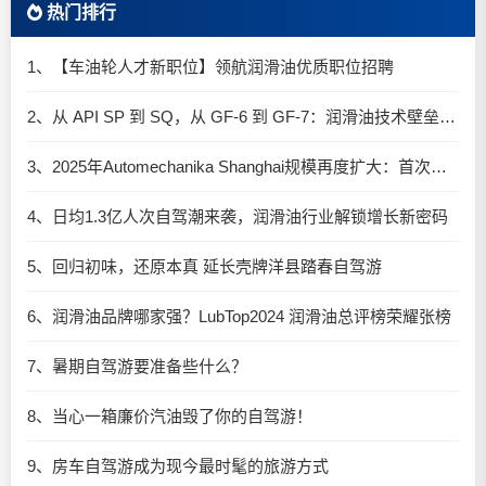
热门排行
1、【车油轮人才新职位】领航润滑油优质职位招聘
2、从 API SP 到 SQ，从 GF-6 到 GF-7：润滑油技术壁垒再升高，你准备好了吗？
3、2025年Automechanika Shanghai规模再度扩大：首次启用国家会展中心（上海）全部15个展馆
4、日均1.3亿人次自驾潮来袭，润滑油行业解锁增长新密码​
5、回归初味，还原本真 延长壳牌洋县踏春自驾游
6、润滑油品牌哪家强？LubTop2024 润滑油总评榜荣耀张榜
7、暑期自驾游要准备些什么？
8、当心一箱廉价汽油毁了你的自驾游！
9、房车自驾游成为现今最时髦的旅游方式