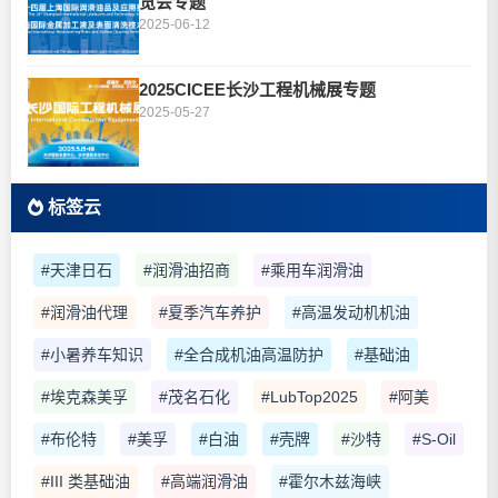
览会专题
2025-06-12
2025CICEE长沙工程机械展专题
2025-05-27
标签云
#天津日石
#润滑油招商
#乘用车润滑油
#润滑油代理
#夏季汽车养护
#高温发动机机油
#小暑养车知识
#全合成机油高温防护
#基础油
#埃克森美孚
#茂名石化
#LubTop2025
#阿美
#布伦特
#美孚
#白油
#壳牌
#沙特
#S-Oil
#III 类基础油
#高端润滑油
#霍尔木兹海峡