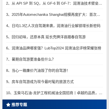
2、从 API SP 到 SQ，从 GF-6 到 GF-7：润滑油技术壁垒再升高，你准备好了吗？
3、2025年Automechanika Shanghai规模再度扩大：首次启用国家会展中心（上海）全部15个展馆
4、日均1.3亿人次自驾潮来袭，润滑油行业解锁增长新密码​
5、回归初味，还原本真 延长壳牌洋县踏春自驾游
6、润滑油品牌哪家强？LubTop2024 润滑油总评榜荣耀张榜
7、暑期自驾游要准备些什么？
8、当心一箱廉价汽油毁了你的自驾游！
9、房车自驾游成为现今最时髦的旅游方式
10、玉柴马石油-龙护工程机械油全国招商丨卓越的品质，专业的品牌！
推荐专题