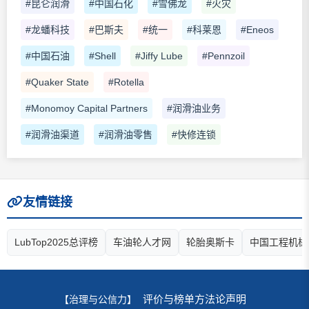
#昆仑润滑
#中国石化
#雪佛龙
#火灾
#龙蟠科技
#巴斯夫
#统一
#科莱恩
#Eneos
#中国石油
#Shell
#Jiffy Lube
#Pennzoil
#Quaker State
#Rotella
#Monomoy Capital Partners
#润滑油业务
#润滑油渠道
#润滑油零售
#快修连锁
友情链接
LubTop2025总评榜
车油轮人才网
轮胎奥斯卡
中国工程机械
评价与榜单方法论声明
【治理与公信力】