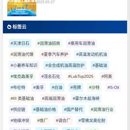
2025-05-27
标签云
#天津日石
#润滑油招商
#乘用车润滑油
#润滑油代理
#夏季汽车养护
#高温发动机机油
#小暑养车知识
#全合成机油高温防护
#基础油
#埃克森美孚
#茂名石化
#LubTop2025
#阿美
#布伦特
#美孚
#白油
#壳牌
#沙特
#S-Oil
#III 类基础油
#高端润滑油
#霍尔木兹海峡
#供应链
#基础油价格
#国产替代
#润滑油行业
#地缘冲突
#炼厂
#调合厂
#雪佛龙奥伦耐