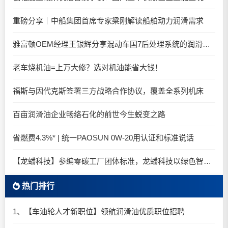
重磅分享｜中船集团首席专家梁刚解读船舶动力润滑需求
雅富顿OEM经理王银辉分享混动车国7后处理系统的润滑油要求
老车烧机油=上万大修？选对机油能省大钱！
福斯与因代克斯签署三方战略合作协议，覆盖全系列机床
百亩润滑油企业畅络石化的前世今生蜕变之路
省燃费4.3%* | 统一PAOSUN 0W-20用认证和标准说话
【龙蟠科技】参编零碳工厂团体标准，龙蟠科技以绿色智造锚定零碳未来
热门排行
1、【车油轮人才新职位】领航润滑油优质职位招聘