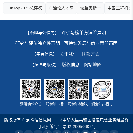
LubTop2025总评榜
车油轮人才网
轮胎奥斯卡
中国工程机械
评价与榜单方法论声明
【治理与公信力】
研究与评价独立性声明
可持续发展与商业责任声明
关于我们
联系方式
【平台信息】
版权信息
网站地图
【法律与版权】
润滑油公众号
润滑油市场
润滑油视频号
润滑油抖音号
版权所有 © 润滑油信息网
《中华人民共和国增值电信业务经营许
可证》编号：粤B2-20050302号