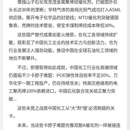
像独山子石化攻克茂金属聚烯烃催化剂，打破国外巨
头长达30年的垄断；华特气体的高纯光刻气成功打入ASML
供应链，撕开电子化学品的封锁线；MTO催化剂突破德国
鲁奇、壳牌的技术壁垒，使宝丰煤制烯烃成本降低30%。
这些国产替代成果如星火燎原，在化工各领域持续扩
散，既彰显了中国化工企业的技术实力与创新活力，也为
行业发展注入强劲动能，推动中国在全球石油化工领域的
地位不断攀升。
不过，即便取得如此成就，中国化工行业在高端领域
仍面临不少卡脖子难题：POE弹性体自给率不足20%，万
华化学一期工程投产，仍在持续攻关；特高压绝缘用的电
工聚丙烯100%依赖进口，中国石化联合攻关组正聚力突
破...
这些未竟之战是中国化工从“大”到“强”必须跨越的关
卡。
未来，当这些卡脖子难题也像双酚A催化剂一样被接连