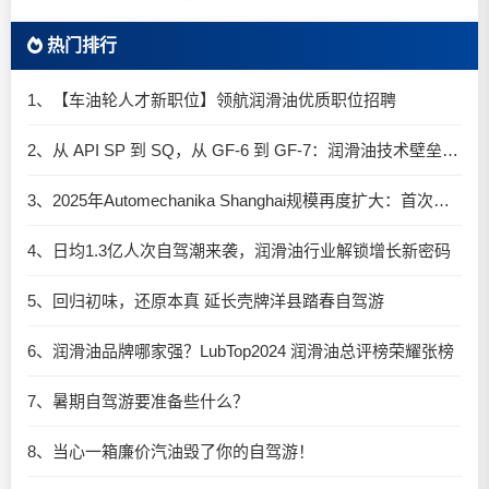
热门排行
1、【车油轮人才新职位】领航润滑油优质职位招聘
2、从 API SP 到 SQ，从 GF-6 到 GF-7：润滑油技术壁垒再升高，你准备好了吗？
3、2025年Automechanika Shanghai规模再度扩大：首次启用国家会展中心（上海）全部15个展馆
4、日均1.3亿人次自驾潮来袭，润滑油行业解锁增长新密码​
5、回归初味，还原本真 延长壳牌洋县踏春自驾游
6、润滑油品牌哪家强？LubTop2024 润滑油总评榜荣耀张榜
7、暑期自驾游要准备些什么？
8、当心一箱廉价汽油毁了你的自驾游！