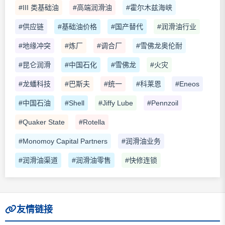
#III 类基础油
#高端润滑油
#霍尔木兹海峡
#供应链
#基础油价格
#国产替代
#润滑油行业
#地缘冲突
#炼厂
#调合厂
#雪佛龙奥伦耐
#昆仑润滑
#中国石化
#雪佛龙
#火灾
#龙蟠科技
#巴斯夫
#统一
#科莱恩
#Eneos
#中国石油
#Shell
#Jiffy Lube
#Pennzoil
#Quaker State
#Rotella
#Monomoy Capital Partners
#润滑油业务
#润滑油渠道
#润滑油零售
#快修连锁
友情链接