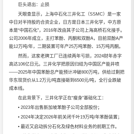
巨头退出：止损
天眼查显示，上海中石化三井化工（SSMC）是一家
中日对半持股的合资企业，日方是日本三井化学，中方原
本是“中国石化”，2016年改由其子公司上海高桥石化接手。
公司2006年成立，主打苯酚、丙酮和双酚A，目前双酚A产
能12万吨/年，二期装置可年产25万吨苯酚、15万吨丙酮。
然而，这家老牌工厂已连续两年亏损，2024财年赤字
高达106亿日元。三井化学把原因归结为中国区产能井喷
——2025年中国苯酚总产能预计冲破800万吨，供给过剩把
华东现货价从1.2万元/吨直接砸到6500元/吨，全行业跌破
成本线。
在此背景下，三井化学正在“瘦身”基础化工：
• 2023年出售新加坡苯酚子公司全部股份；
• 2024年决定2026年前关闭千叶19万吨/年苯酚装置；
• 最近又启动拆分石化及绿色材料业务的前期工作。