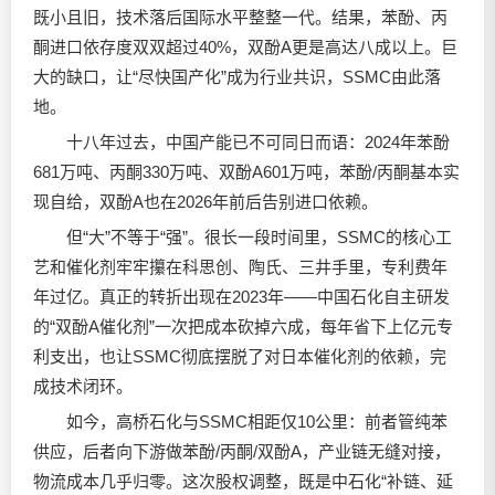
既小且旧，技术落后国际水平整整一代。结果，苯酚、丙
酮进口依存度双双超过40%，双酚A更是高达八成以上。巨
大的缺口，让“尽快国产化”成为行业共识，SSMC由此落
地。
十八年过去，中国产能已不可同日而语：2024年苯酚
681万吨、丙酮330万吨、双酚A601万吨，苯酚/丙酮基本实
现自给，双酚A也在2026年前后告别进口依赖。
但“大”不等于“强”。很长一段时间里，SSMC的核心工
艺和催化剂牢牢攥在科思创、陶氏、三井手里，专利费年
年过亿。真正的转折出现在2023年——中国石化自主研发
的“双酚A催化剂”一次把成本砍掉六成，每年省下上亿元专
利支出，也让SSMC彻底摆脱了对日本催化剂的依赖，完
成技术闭环。
如今，高桥石化与SSMC相距仅10公里：前者管纯苯
供应，后者向下游做苯酚/丙酮/双酚A，产业链无缝对接，
物流成本几乎归零。这次股权调整，既是中石化“补链、延