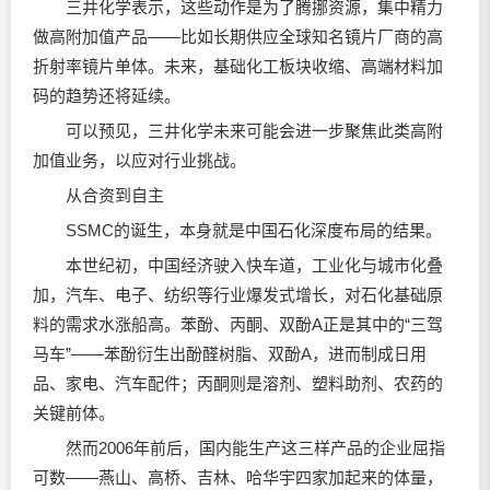
三井化学表示，这些动作是为了腾挪资源，集中精力
做高附加值产品——比如长期供应全球知名镜片厂商的高
折射率镜片单体。未来，基础化工板块收缩、高端材料加
码的趋势还将延续。
可以预见，三井化学未来可能会进一步聚焦此类高附
加值业务，以应对行业挑战。
从合资到自主
SSMC的诞生，本身就是中国石化深度布局的结果。
本世纪初，中国经济驶入快车道，工业化与城市化叠
加，汽车、电子、纺织等行业爆发式增长，对石化基础原
料的需求水涨船高。苯酚、丙酮、双酚A正是其中的“三驾
马车”——苯酚衍生出酚醛树脂、双酚A，进而制成日用
品、家电、汽车配件；丙酮则是溶剂、塑料助剂、农药的
关键前体。
然而2006年前后，国内能生产这三样产品的企业屈指
可数——燕山、高桥、吉林、哈华宇四家加起来的体量，