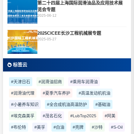
第二十四届上海国际润滑油品及应用技术展
览会专题
2025-06-12
2025CICEE长沙工程机械展专题
2025-05-27
标签云
#天津日石
#润滑油招商
#乘用车润滑油
#润滑油代理
#夏季汽车养护
#高温发动机机油
#小暑养车知识
#全合成机油高温防护
#基础油
#埃克森美孚
#茂名石化
#LubTop2025
#阿美
#布伦特
#美孚
#白油
#壳牌
#沙特
#S-Oil