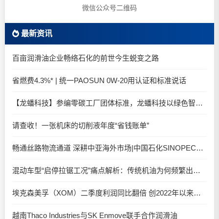
微信公众号二维码
最新资讯
百亩润滑油企业畅络石化的前世今生蜕变之路
省燃费4.3%* | 统一PAOSUN 0W-20用认证和标准说话
【龙蟠科技】参编零碳工厂团体标准，龙蟠科技以绿色智造锚定零碳未来
请查收！一张机床的切削液年度“省钱账单”
畅通丝路物流通道 深耕中亚海外市场|中国石化SINOPEC润滑油北京-阿拉木图图定班列顺利抵达
混动车型“启停拉锯工况”痛点解析：传统机油为何频繁出现油泥堆积？
埃克森美孚（XOM）二季度利润同比翻倍 创2022年以来新高
越南Thaco Industries与SK Enmove联手合作润滑油