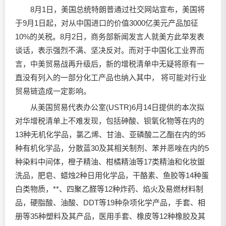
8月1日，美国总统特朗普通过社交网站宣布，美国将
于9月1日起，对从中国进口的价值3000亿美元产品加征
10%的关税。8月2日，商务部新闻发言人就美方此举发表
谈话，表示强烈不满、坚决反对。而对于中国化工业界而
言，中美贸易战再升级后，新的增税清单中无疑将原有一
直没有列入的一部分化工产品也纳入其中， 将可能对行业
贸易链造成一定影响。
从美国贸易代表办公室(USTR)6月14日提供的本次拟
对华增税清单上不难发现，包括砷酸、钡氧化物等在内的
13种无机化学品，氯乙烯、甘油、亚磷酸二乙酯在内的95
种有机化学品，分散蓝30及其相关制剂、苯并恶唑在内的5
种染料中间体，橙子精油、柑橘精油等17类精油和化妆盥
洗品，肥皂、蜡烛2种日用化学品，干酪素、鱼胶等14种蛋
白类物质，**、四聚乙醛等12种炸药、焰火及易燃材料制
品，硬脂酸、油酸、DDT等19种杂项化学产品，手套、相
册等35种塑料及其产品，医用手套、橡皮等12种橡胶及其