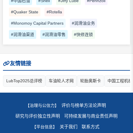
#中国石油
#Shell
#Jiffy Lube
#Pennzoil
#Quaker State
#Rotella
#Monomoy Capital Partners
#润滑油业务
#润滑油渠道
#润滑油零售
#快修连锁
友情链接
LubTop2025总评榜
车油轮人才网
轮胎奥斯卡
中国工程机械
评价与榜单方法论声明
【治理与公信力】
研究与评价独立性声明
可持续发展与商业责任声明
关于我们
联系方式
【平台信息】