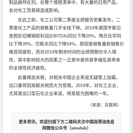
制品赫然在列。在整个增税清单中，有大量的日用产品，
会对化工贸易链造成影响。
在此之前，化工公司第二季度业绩报告密集发布，二
季度化工产品的销售量几乎全线下降。2019年美国亨斯迈
息税折旧摊销前利润(EBITDA)同比下降20%，陶氏化学同
比下降39%，巴斯夫同比下降54%，原因是销售量和销售价
格双双疲软，而对2019年剩余时间的业绩预期也令人堪
忧，其中影响较大的因素之一正是中美贸易争端及其带来
的全球性经济疲软。
此番再加关税，对相关中国企业来说无疑雪上加霜，
出口量将因高额关税而大为受限。2019年，对化工企业，
尤其是出口型石化企业来说，将是极为困难的一年。
（来源：互联网）
更多资讯，欢迎扫描下方二维码关注中国润滑油信息
网微信公众号（sinolub）