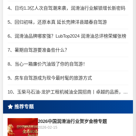
4、日均1.3亿人次自驾潮来袭，润滑油行业解锁增长新密码​
5、回归初味，还原本真 延长壳牌洋县踏春自驾游
6、润滑油品牌哪家强？LubTop2024 润滑油总评榜荣耀张榜
7、暑期自驾游要准备些什么？
8、当心一箱廉价汽油毁了你的自驾游！
9、房车自驾游成为现今最时髦的旅游方式
10、玉柴马石油-龙护工程机械油全国招商丨卓越的品质，专业的品牌！
推荐专题
2026中国润滑油行业贺岁金榜专题
2026-02-15