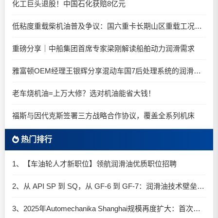
化工巨头退股！中国石化获赔8亿元
低粘度重载柴机油普及争议：国六重卡长期山区重载工况是否适合0W-20柴油机油？
重磅分享｜中船集团首席专家梁刚解读船舶动力润滑需求
雅富顿OEM经理王银辉分享混动车国7后处理系统的润滑油要求
老车烧机油=上万大修？选对机油能省大钱！
福斯与因代克斯签署三方战略合作协议，覆盖全系列机床
热门排行
1、【车油轮人才新职位】领航润滑油优质职位招聘
2、从 API SP 到 SQ，从 GF-6 到 GF-7：润滑油技术壁垒再升高，你准备好了吗？
3、2025年Automechanika Shanghai规模再度扩大：首次启用国家会展中心（上海）全部15个展馆