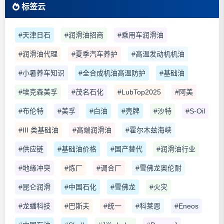
标签云
#天津日石
#润滑油招商
#乘用车润滑油
#润滑油代理
#夏季汽车养护
#高温发动机机油
#小暑养车知识
#全合成机油高温防护
#基础油
#埃克森美孚
#茂名石化
#LubTop2025
#阿美
#布伦特
#美孚
#白油
#壳牌
#沙特
#S-Oil
#III 类基础油
#高端润滑油
#霍尔木兹海峡
#供应链
#基础油价格
#国产替代
#润滑油行业
#地缘冲突
#炼厂
#调合厂
#雪佛龙奥伦耐
#昆仑润滑
#中国石化
#雪佛龙
#火灾
#龙蟠科技
#巴斯夫
#统一
#科莱恩
#Eneos