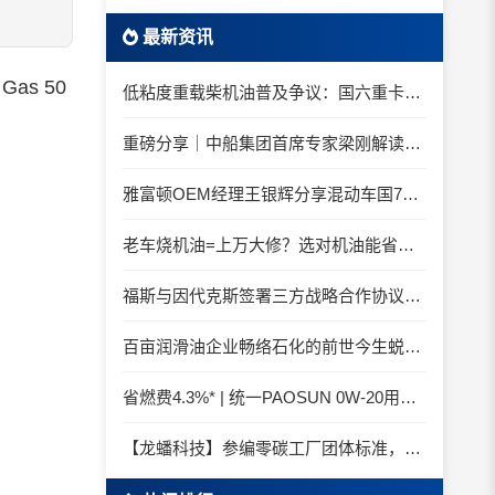
最新资讯
as 50
低粘度重载柴机油普及争议：国六重卡长期山区重载工况是否适合0W-20柴油机油？
重磅分享｜中船集团首席专家梁刚解读船舶动力润滑需求
雅富顿OEM经理王银辉分享混动车国7后处理系统的润滑油要求
老车烧机油=上万大修？选对机油能省大钱！
福斯与因代克斯签署三方战略合作协议，覆盖全系列机床
百亩润滑油企业畅络石化的前世今生蜕变之路
省燃费4.3%* | 统一PAOSUN 0W-20用认证和标准说话
【龙蟠科技】参编零碳工厂团体标准，龙蟠科技以绿色智造锚定零碳未来