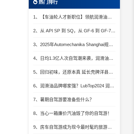
热门排行
1、【车油轮人才新职位】领航润滑油优质职位招聘
2、从 API SP 到 SQ，从 GF-6 到 GF-7：润滑油技术壁垒再升高，你准备好了吗？
3、2025年Automechanika Shanghai规模再度扩大：首次启用国家会展中心（上海）全部15个展馆
4、日均1.3亿人次自驾潮来袭，润滑油行业解锁增长新密码​
5、回归初味，还原本真 延长壳牌洋县踏春自驾游
6、润滑油品牌哪家强？LubTop2024 润滑油总评榜荣耀张榜
7、暑期自驾游要准备些什么？
8、当心一箱廉价汽油毁了你的自驾游！
9、房车自驾游成为现今最时髦的旅游方式