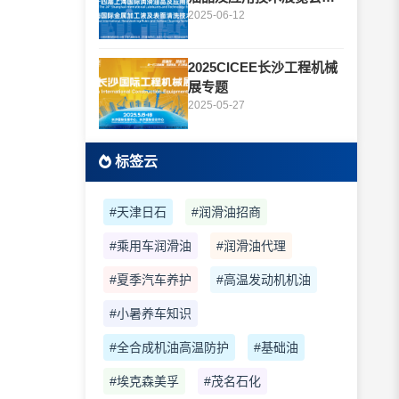
题
2025-06-12
2025CICEE长沙工程机械
展专题
2025-05-27
标签云
#天津日石
#润滑油招商
#乘用车润滑油
#润滑油代理
#夏季汽车养护
#高温发动机机油
#小暑养车知识
#全合成机油高温防护
#基础油
#埃克森美孚
#茂名石化