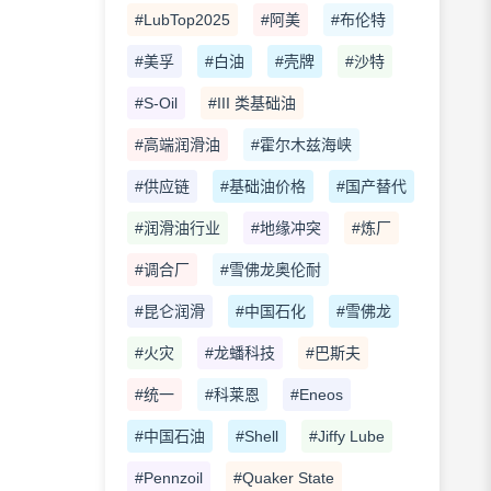
#LubTop2025
#阿美
#布伦特
#美孚
#白油
#壳牌
#沙特
#S-Oil
#III 类基础油
#高端润滑油
#霍尔木兹海峡
#供应链
#基础油价格
#国产替代
#润滑油行业
#地缘冲突
#炼厂
#调合厂
#雪佛龙奥伦耐
#昆仑润滑
#中国石化
#雪佛龙
#火灾
#龙蟠科技
#巴斯夫
#统一
#科莱恩
#Eneos
#中国石油
#Shell
#Jiffy Lube
#Pennzoil
#Quaker State