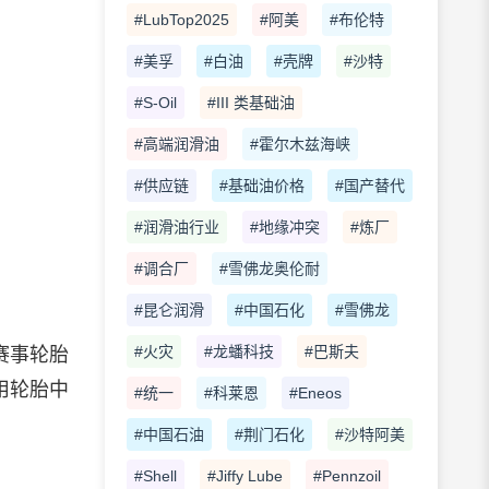
#LubTop2025
#阿美
#布伦特
#美孚
#白油
#壳牌
#沙特
#S-Oil
#III 类基础油
#高端润滑油
#霍尔木兹海峡
#供应链
#基础油价格
#国产替代
#润滑油行业
#地缘冲突
#炼厂
#调合厂
#雪佛龙奥伦耐
#昆仑润滑
#中国石化
#雪佛龙
#火灾
#龙蟠科技
#巴斯夫
赛事轮胎
用轮胎中
#统一
#科莱恩
#Eneos
#中国石油
#荆门石化
#沙特阿美
#Shell
#Jiffy Lube
#Pennzoil