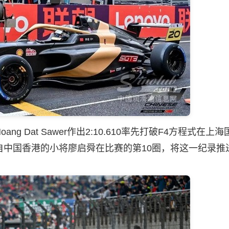
Dat Sawer作出2:10.610率先打破F4方程式在上
中国香港的小将廖启舜在比赛的第10圈，将这一纪录推