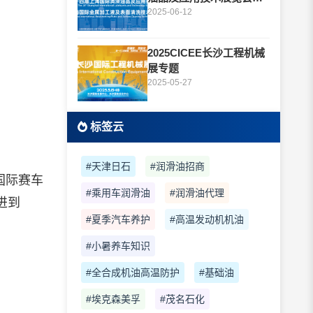
题
2025-06-12
2025CICEE长沙工程机械
展专题
2025-05-27
标签云
#天津日石
#润滑油招商
海国际赛车
#乘用车润滑油
#润滑油代理
进到
#夏季汽车养护
#高温发动机机油
#小暑养车知识
#全合成机油高温防护
#基础油
#埃克森美孚
#茂名石化