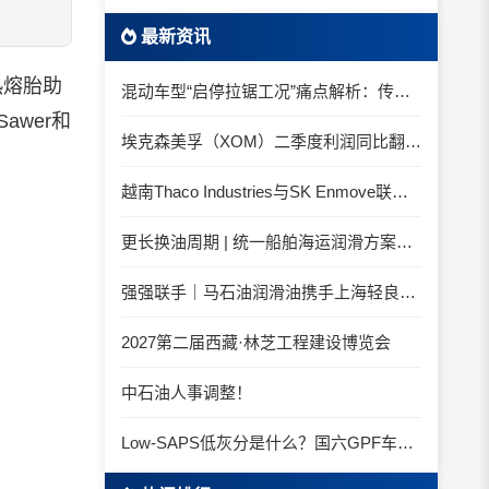
最新资讯
热熔胎助
混动车型“启停拉锯工况”痛点解析：传统机油为何频繁出现油泥堆积？
awer和
埃克森美孚（XOM）二季度利润同比翻倍 创2022年以来新高
越南Thaco Industries与SK Enmove联手合作润滑油
更长换油周期 | 统一船舶海运润滑方案与你并肩征服海况运维考验
强强联手｜马石油润滑油携手上海轻良，共筑造纸装备润滑新生态
2027第二届西藏·林芝工程建设博览会
中石油人事调整！
Low-SAPS低灰分是什么？国六GPF车辆为什么必须用低灰油