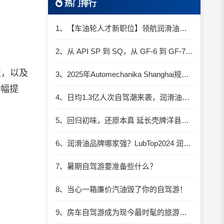
热门排行
1、【车油轮人才新职位】领航润滑油优质职位招聘
2、从 API SP 到 SQ，从 GF-6 到 GF-7：润滑油技术壁垒再升高，你准备好了吗？
性，以及
3、2025年Automechanika Shanghai规模再度扩大：首次启用国家会展中心（上海）全部15个展馆
大幅提
4、日均1.3亿人次自驾潮来袭，润滑油行业解锁增长新密码​
5、回归初味，还原本真 延长壳牌洋县踏春自驾游
6、润滑油品牌哪家强？LubTop2024 润滑油总评榜荣耀张榜
7、暑期自驾游要准备些什么？
8、当心一箱廉价汽油毁了你的自驾游！
9、房车自驾游成为现今最时髦的旅游方式