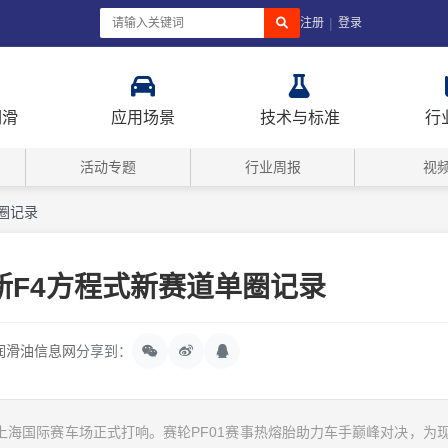
|
注册
登录
润滑
应用场景
技术与标准
行
活动专题
行业周报
视
圈记录
新F4方程式新赛道单圈记录
润滑油信息网
分享到：
战在上海国际赛车场正式打响。赛轮PF01赛事热熔胎助力车手巅峰对决，为