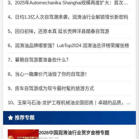
3、2025年Automechanika Shanghai规模再度扩大：首次启用国家会展中心（上海）全部15个展馆
4、日均1.3亿人次自驾潮来袭，润滑油行业解锁增长新密码​
5、回归初味，还原本真 延长壳牌洋县踏春自驾游
6、润滑油品牌哪家强？LubTop2024 润滑油总评榜荣耀张榜
7、暑期自驾游要准备些什么？
8、当心一箱廉价汽油毁了你的自驾游！
9、房车自驾游成为现今最时髦的旅游方式
10、玉柴马石油-龙护工程机械油全国招商丨卓越的品质，专业的品牌！
推荐专题
2026中国润滑油行业贺岁金榜专题
2026-02-15