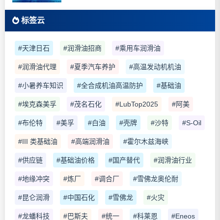
标签云
#天津日石
#润滑油招商
#乘用车润滑油
#润滑油代理
#夏季汽车养护
#高温发动机机油
#小暑养车知识
#全合成机油高温防护
#基础油
#埃克森美孚
#茂名石化
#LubTop2025
#阿美
#布伦特
#美孚
#白油
#壳牌
#沙特
#S-Oil
#III 类基础油
#高端润滑油
#霍尔木兹海峡
#供应链
#基础油价格
#国产替代
#润滑油行业
#地缘冲突
#炼厂
#调合厂
#雪佛龙奥伦耐
#昆仑润滑
#中国石化
#雪佛龙
#火灾
#龙蟠科技
#巴斯夫
#统一
#科莱恩
#Eneos