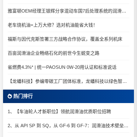
雅富顿OEM经理王银辉分享混动车国7后处理系统的润滑油要求
老车烧机油=上万大修？选对机油能省大钱！
福斯与因代克斯签署三方战略合作协议，覆盖全系列机床
百亩润滑油企业畅络石化的前世今生蜕变之路
省燃费4.3%* | 统一PAOSUN 0W-20用认证和标准说话
【龙蟠科技】参编零碳工厂团体标准，龙蟠科技以绿色智造锚定零碳未来
热门排行
1、【车油轮人才新职位】领航润滑油优质职位招聘
2、从 API SP 到 SQ，从 GF-6 到 GF-7：润滑油技术壁垒再升高，你准备好了吗？