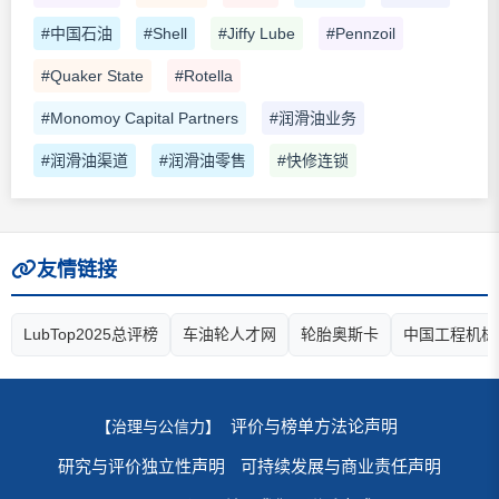
#中国石油
#Shell
#Jiffy Lube
#Pennzoil
#Quaker State
#Rotella
#Monomoy Capital Partners
#润滑油业务
#润滑油渠道
#润滑油零售
#快修连锁
友情链接
LubTop2025总评榜
车油轮人才网
轮胎奥斯卡
中国工程机械
评价与榜单方法论声明
【治理与公信力】
研究与评价独立性声明
可持续发展与商业责任声明