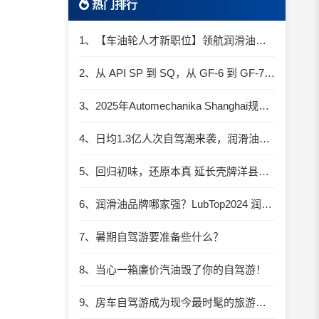
热门排行
1、【车油轮人才新职位】领航润滑油优质职位招聘
2、从 API SP 到 SQ，从 GF-6 到 GF-7：润滑油技术壁垒再升高，你准备好了吗？
3、2025年Automechanika Shanghai规模再度扩大：首次启用国家会展中心（上海）全部15个展馆
4、日均1.3亿人次自驾潮来袭，润滑油行业解锁增长新密码​
5、回归初味，还原本真 延长壳牌洋县踏春自驾游
6、润滑油品牌哪家强？LubTop2024 润滑油总评榜荣耀张榜
7、暑期自驾游要准备些什么？
8、当心一箱廉价汽油毁了你的自驾游！
9、房车自驾游成为现今最时髦的旅游方式