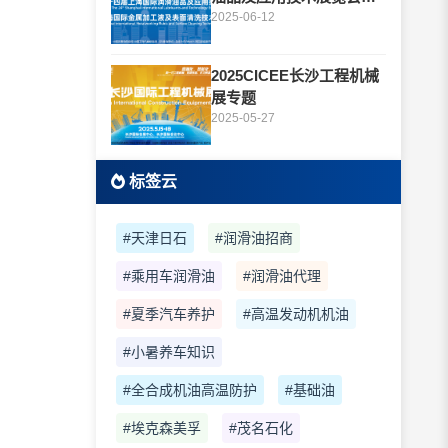
题
2025-06-12
2025CICEE长沙工程机械
展专题
2025-05-27
标签云
#天津日石
#润滑油招商
#乘用车润滑油
#润滑油代理
#夏季汽车养护
#高温发动机机油
#小暑养车知识
#全合成机油高温防护
#基础油
#埃克森美孚
#茂名石化