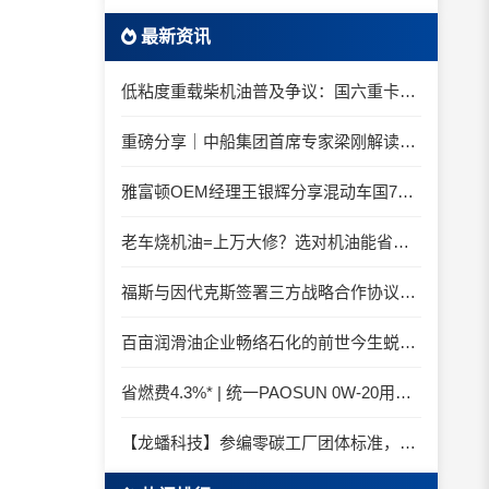
最新资讯
低粘度重载柴机油普及争议：国六重卡长期山区重载工况是否适合0W-20柴油机油？
重磅分享｜中船集团首席专家梁刚解读船舶动力润滑需求
雅富顿OEM经理王银辉分享混动车国7后处理系统的润滑油要求
老车烧机油=上万大修？选对机油能省大钱！
福斯与因代克斯签署三方战略合作协议，覆盖全系列机床
百亩润滑油企业畅络石化的前世今生蜕变之路
省燃费4.3%* | 统一PAOSUN 0W-20用认证和标准说话
【龙蟠科技】参编零碳工厂团体标准，龙蟠科技以绿色智造锚定零碳未来