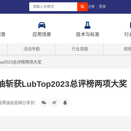
|
注册
登录
润滑
应用场景
技术与标准
行
活动专题
行业周报
视
p2023总评榜两项大奖
获LubTop2023总评榜两项大奖
润滑油信息网
分享到：