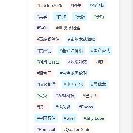
#LubTop2025
#阿美
#布伦特
#美孚
#白油
#壳牌
#沙特
#S-Oil
#III 类基础油
#高端润滑油
#霍尔木兹海峡
#供应链
#基础油价格
#国产替代
#润滑油行业
#地缘冲突
#炼厂
#调合厂
#雪佛龙奥伦耐
#昆仑润滑
#中国石化
#雪佛龙
#火灾
#龙蟠科技
#巴斯夫
#统一
#科莱恩
#Eneos
#中国石油
#Shell
#Jiffy Lube
#Pennzoil
#Quaker State