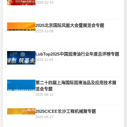
2026-02-15
2025北京国际风能大会暨展览会专题
2025-12-06
LubTop2025中国润滑油行业年度总评榜专题
2025-11-03
第二十四届上海国际润滑油品及应用技术展
览会专题
2025-06-12
2025CICEE长沙工程机械展专题
2025-05-27