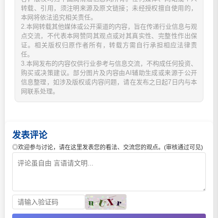
转载、引用，须注明来源及原文链接；未经授权擅自使用的，
本网将依法追究相关责任。
2.本网转载其他媒体或公开渠道的内容，旨在传递行业信息与观
点交流，不代表本网赞同其观点或对其真实性、完整性作出保
证。相关版权归原作者所有，转载方需自行承担相应法律责
任。
3.本网发布的内容仅供行业参考与信息交流，不构成任何投资、
购买或决策建议。部分图片及内容由AI辅助生成或来源于公开
信息整理，如涉及版权或内容问题，请在发布之日起7日内与本
网联系处理。
发表评论
◎欢迎参与讨论，请在这里发表您的看法、交流您的观点。(审核通过可见)