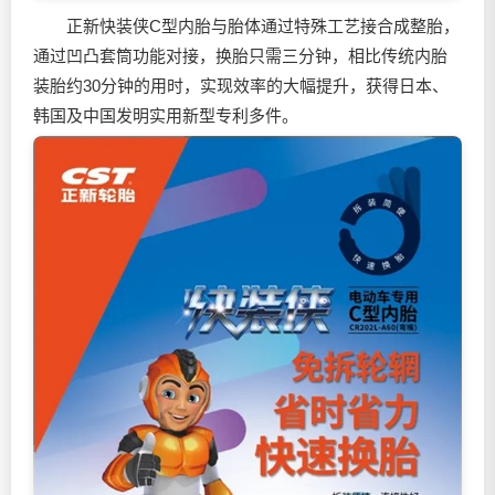
正新快装侠C型内胎与胎体通过特殊工艺接合成整胎，
通过凹凸套筒功能对接，换胎只需三分钟，相比传统内胎
装胎约30分钟的用时，实现效率的大幅提升，获得日本、
韩国及中国发明实用新型专利多件。