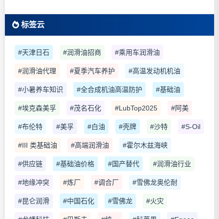
标签云
#天津日石
#润滑油招商
#乘用车润滑油
#润滑油代理
#夏季汽车养护
#高温发动机机油
#小暑养车知识
#全合成机油高温防护
#基础油
#埃克森美孚
#茂名石化
#LubTop2025
#阿美
#布伦特
#美孚
#白油
#壳牌
#沙特
#S-Oil
#III 类基础油
#高端润滑油
#霍尔木兹海峡
#供应链
#基础油价格
#国产替代
#润滑油行业
#地缘冲突
#炼厂
#调合厂
#雪佛龙奥伦耐
#昆仑润滑
#中国石化
#雪佛龙
#火灾