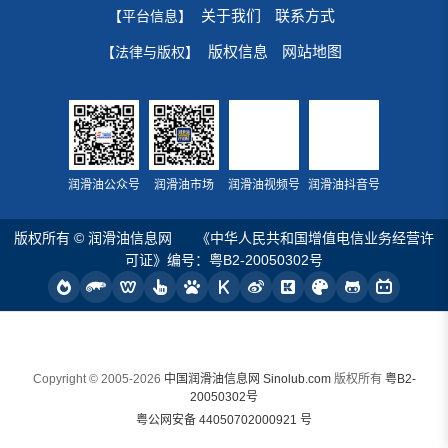
关于我们
联系方式
【平台信息】
版权信息
网站地图
【法律与版权】
润滑油公众号
润滑油市场
润滑油视频号
润滑油抖音号
版权所有 © 润滑油信息网
《中华人民共和国增值电信业务经营许
可证》编号：粤B2-20050302号
Copyright © 2005-2026
中国润滑油信息网 Sinolub.com
版权所有
粤B2-
20050302号
粤公网安备 44050702000921 号