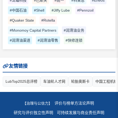
#龙蟠科技
#巴斯夫
#统一
#科莱恩
#Eneos
#中国石油
#Shell
#Jiffy Lube
#Pennzoil
#Quaker State
#Rotella
#Monomoy Capital Partners
#润滑油业务
#润滑油渠道
#润滑油零售
#快修连锁
友情链接
LubTop2025总评榜
车油轮人才网
轮胎奥斯卡
中国工程机械
评价与榜单方法论声明
【治理与公信力】
研究与评价独立性声明
可持续发展与商业责任声明