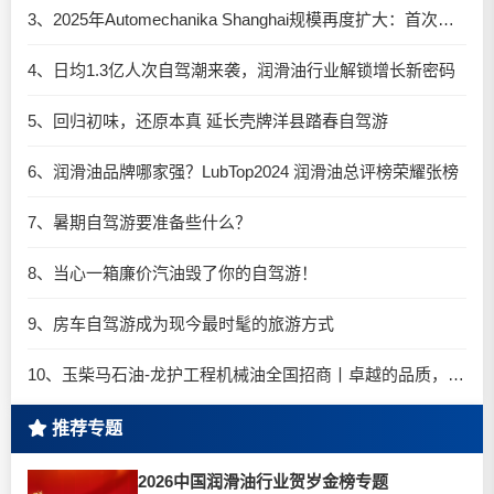
3、2025年Automechanika Shanghai规模再度扩大：首次启用国家会展中心（上海）全部15个展馆
4、日均1.3亿人次自驾潮来袭，润滑油行业解锁增长新密码​
5、回归初味，还原本真 延长壳牌洋县踏春自驾游
6、润滑油品牌哪家强？LubTop2024 润滑油总评榜荣耀张榜
7、暑期自驾游要准备些什么？
8、当心一箱廉价汽油毁了你的自驾游！
9、房车自驾游成为现今最时髦的旅游方式
10、玉柴马石油-龙护工程机械油全国招商丨卓越的品质，专业的品牌！
推荐专题
2026中国润滑油行业贺岁金榜专题