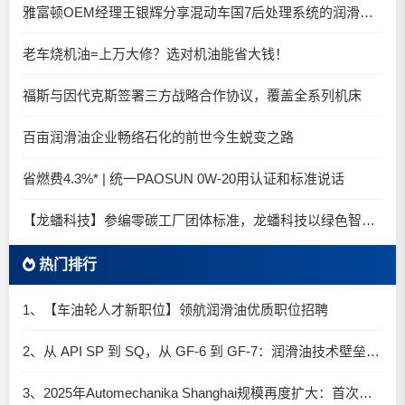
雅富顿OEM经理王银辉分享混动车国7后处理系统的润滑油要求
老车烧机油=上万大修？选对机油能省大钱！
福斯与因代克斯签署三方战略合作协议，覆盖全系列机床
百亩润滑油企业畅络石化的前世今生蜕变之路
省燃费4.3%* | 统一PAOSUN 0W-20用认证和标准说话
【龙蟠科技】参编零碳工厂团体标准，龙蟠科技以绿色智造锚定零碳未来
热门排行
1、【车油轮人才新职位】领航润滑油优质职位招聘
2、从 API SP 到 SQ，从 GF-6 到 GF-7：润滑油技术壁垒再升高，你准备好了吗？
3、2025年Automechanika Shanghai规模再度扩大：首次启用国家会展中心（上海）全部15个展馆