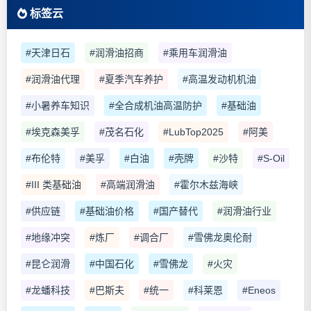
标签云
#天津日石
#润滑油招商
#乘用车润滑油
#润滑油代理
#夏季汽车养护
#高温发动机机油
#小暑养车知识
#全合成机油高温防护
#基础油
#埃克森美孚
#茂名石化
#LubTop2025
#阿美
#布伦特
#美孚
#白油
#壳牌
#沙特
#S-Oil
#III 类基础油
#高端润滑油
#霍尔木兹海峡
#供应链
#基础油价格
#国产替代
#润滑油行业
#地缘冲突
#炼厂
#调合厂
#雪佛龙奥伦耐
#昆仑润滑
#中国石化
#雪佛龙
#火灾
#龙蟠科技
#巴斯夫
#统一
#科莱恩
#Eneos