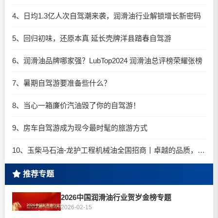
4、日均1.3亿人次自驾潮来袭，润滑油行业解锁增长新密码​
5、回归初味，还原本真 延长壳牌洋县踏春自驾游
6、润滑油品牌哪家强？LubTop2024 润滑油总评榜荣耀张榜
7、暑期自驾游要准备些什么？
8、当心一箱廉价汽油毁了你的自驾游！
9、房车自驾游成为现今最时髦的旅游方式
10、玉柴马石油-龙护工程机械油全国招商丨卓越的品质，专业的品牌！
推荐专题
2026中国润滑油行业贺岁金榜专题
2026-02-15