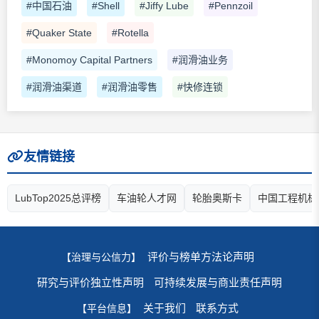
#中国石油
#Shell
#Jiffy Lube
#Pennzoil
#Quaker State
#Rotella
#Monomoy Capital Partners
#润滑油业务
#润滑油渠道
#润滑油零售
#快修连锁
友情链接
LubTop2025总评榜
车油轮人才网
轮胎奥斯卡
中国工程机械
评价与榜单方法论声明
【治理与公信力】
研究与评价独立性声明
可持续发展与商业责任声明
关于我们
联系方式
【平台信息】