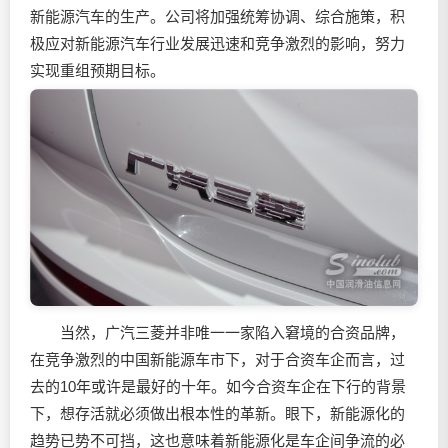
新能源汽车的生产。公司将加强统筹协调、综合施策，积
极应对新能源汽车行业发展迅速和竞争激烈的影响，努力
实现重组预期目标。
当然，广汽三菱并非唯一一家陷入窘境的合资品牌，
在竞争激烈的中国新能源车市下，对于合资车企而言，过
去的10年或许是最好的十年。如今合资车企在下行的背景
下，想存活就必须做出根本性的革新。眼下，新能源化的
趋势已势不可挡，这也意味着新能源化是车企间争流的必