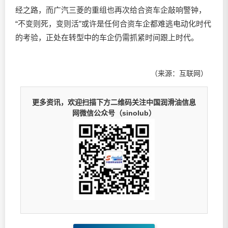
经之路，而广汽三菱的重组也再次给合资车企敲响警钟，
“不变则死，变则活”或许是任何合资车企都难逃电动化时代
的考验，正处在转型中的车企仍需抓紧时间跟上时代。
（来源：互联网）
更多资讯，欢迎扫描下方二维码关注中国润滑油信息
网微信公众号（sinolub）