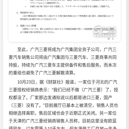
至此，广汽三菱将成为广汽集团全资子公司，广汽三
菱汽车销售公司将由广汽集团与三菱汽车、三菱商事共同
持股，持续为广汽三菱车主提供备件和售后服务。而本次
的重组也避免了广汽三菱解散清算。
10月23日，据《财联社》报道，一家位于河北的广汽
三菱授权经销商表示：“我们已经不做（广汽三菱）了，授
权都没了。厂家那边发通知说以后都是进口三菱，国产
（三菱）没有了。”目前展厅已基本上被清空，销售人员也
相继选择离职，售后区域也会于近期正式关闭。另一家位
于天津的广汽三菱经销商销售人员称，目前店里没有欧蓝
德现车，订车需等上10天左右，但车源是工厂存放一年多