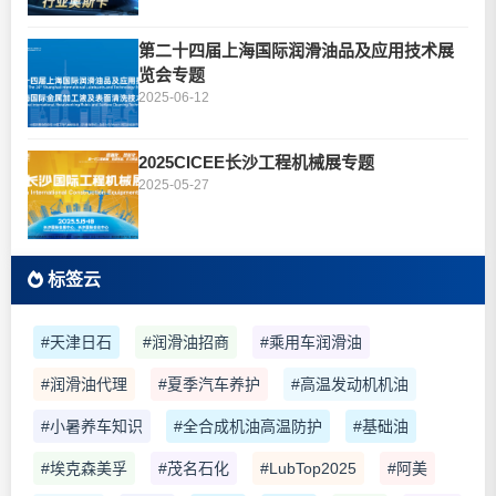
第二十四届上海国际润滑油品及应用技术展
览会专题
2025-06-12
2025CICEE长沙工程机械展专题
2025-05-27
标签云
#天津日石
#润滑油招商
#乘用车润滑油
#润滑油代理
#夏季汽车养护
#高温发动机机油
#小暑养车知识
#全合成机油高温防护
#基础油
#埃克森美孚
#茂名石化
#LubTop2025
#阿美