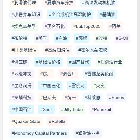
#润滑油代理
#夏季汽车养护
#高温发动机机油
#小暑养车知识
#全合成机油高温防护
#基础油
#埃克森美孚
#茂名石化
#LubTop2025
#阿美
#布伦特
#美孚
#白油
#壳牌
#沙特
#S-Oil
#III 类基础油
#高端润滑油
#霍尔木兹海峡
#供应链
#基础油价格
#国产替代
#润滑油行业
#地缘冲突
#炼厂
#调合厂
#雪佛龙奥伦耐
#昆仑润滑
#中国石化
#雪佛龙
#火灾
#龙蟠科技
#巴斯夫
#统一
#科莱恩
#Eneos
#中国石油
#Shell
#Jiffy Lube
#Pennzoil
#Quaker State
#Rotella
#Monomoy Capital Partners
#润滑油业务