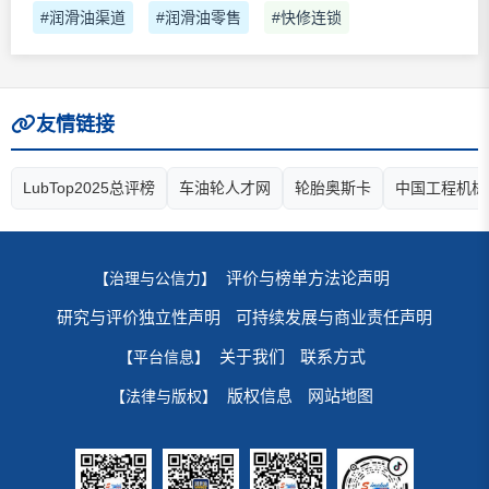
#润滑油渠道
#润滑油零售
#快修连锁
友情链接
LubTop2025总评榜
车油轮人才网
轮胎奥斯卡
中国工程机械
评价与榜单方法论声明
【治理与公信力】
研究与评价独立性声明
可持续发展与商业责任声明
关于我们
联系方式
【平台信息】
版权信息
网站地图
【法律与版权】