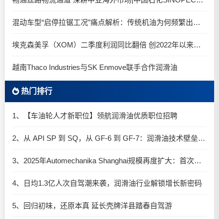
混动车型“启停拉锯工况”痛点解析：传统机油为何频繁出现油泥堆积？
埃克森美孚（XOM）二季度利润同比翻倍 创2022年以来新高
越南Thaco Industries与SK Enmove联手合作润滑油
热门排行
1、【车油轮人才新职位】领航润滑油优质职位招聘
2、从 API SP 到 SQ，从 GF-6 到 GF-7：润滑油技术壁垒再升高，你准备好了吗？
3、2025年Automechanika Shanghai规模再度扩大：首次启用国家会展中心（上海）全部15个展馆
4、日均1.3亿人次自驾潮来袭，润滑油行业解锁增长新密码​
5、回归初味，还原本真 延长壳牌洋县踏春自驾游