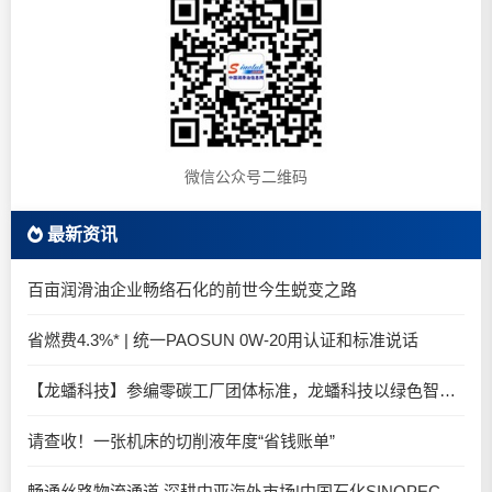
微信公众号二维码
最新资讯
百亩润滑油企业畅络石化的前世今生蜕变之路
省燃费4.3%* | 统一PAOSUN 0W-20用认证和标准说话
【龙蟠科技】参编零碳工厂团体标准，龙蟠科技以绿色智造锚定零碳未来
请查收！一张机床的切削液年度“省钱账单”
畅通丝路物流通道 深耕中亚海外市场|中国石化SINOPEC润滑油北京-阿拉木图图定班列顺利抵达