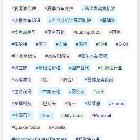
#润滑油代理
#夏季汽车养护
#高温发动机机油
#小暑养车知识
#全合成机油高温防护
#基础油
#埃克森美孚
#茂名石化
#LubTop2025
#阿美
#布伦特
#美孚
#白油
#壳牌
#沙特
#S-Oil
#III 类基础油
#高端润滑油
#霍尔木兹海峡
#供应链
#基础油价格
#国产替代
#润滑油行业
#地缘冲突
#炼厂
#调合厂
#雪佛龙奥伦耐
#昆仑润滑
#中国石化
#雪佛龙
#火灾
#龙蟠科技
#巴斯夫
#统一
#科莱恩
#Eneos
#中国石油
#Shell
#Jiffy Lube
#Pennzoil
#Quaker State
#Rotella
#Monomoy Capital Partners
#润滑油业务