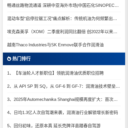
畅通丝路物流通道 深耕中亚海外市场|中国石化SINOPEC润滑油北京-阿拉木图图定班列顺利抵达
混动车型“启停拉锯工况”痛点解析：传统机油为何频繁出现油泥堆积？
埃克森美孚（XOM）二季度利润同比翻倍 创2022年以来新高
越南Thaco Industries与SK Enmove联手合作润滑油
热门排行
1、【车油轮人才新职位】领航润滑油优质职位招聘
2、从 API SP 到 SQ，从 GF-6 到 GF-7：润滑油技术壁垒再升高，你准备好了吗？
3、2025年Automechanika Shanghai规模再度扩大：首次启用国家会展中心（上海）全部15个展馆
4、日均1.3亿人次自驾潮来袭，润滑油行业解锁增长新密码​
5、回归初味，还原本真 延长壳牌洋县踏春自驾游