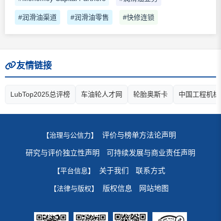
#润滑油渠道
#润滑油零售
#快修连锁
友情链接
LubTop2025总评榜
车油轮人才网
轮胎奥斯卡
中国工程机械
评价与榜单方法论声明
【治理与公信力】
研究与评价独立性声明
可持续发展与商业责任声明
关于我们
联系方式
【平台信息】
版权信息
网站地图
【法律与版权】