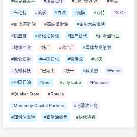
#埃克森美孚
#茂名石化
#LubTop2025
#阿美
#布伦特
#美孚
#白油
#壳牌
#沙特
#S-Oil
#III 类基础油
#高端润滑油
#霍尔木兹海峡
#供应链
#基础油价格
#国产替代
#润滑油行业
#地缘冲突
#炼厂
#调合厂
#雪佛龙奥伦耐
#昆仑润滑
#中国石化
#雪佛龙
#火灾
#龙蟠科技
#巴斯夫
#统一
#科莱恩
#Eneos
#中国石油
#Shell
#Jiffy Lube
#Pennzoil
#Quaker State
#Rotella
#Monomoy Capital Partners
#润滑油业务
#润滑油渠道
#润滑油零售
#快修连锁