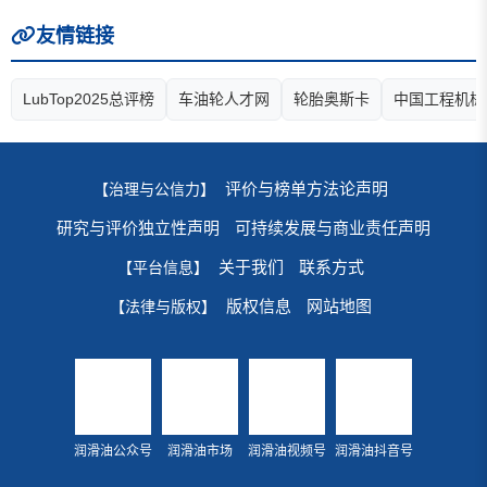
友情链接
LubTop2025总评榜
车油轮人才网
轮胎奥斯卡
中国工程机械
评价与榜单方法论声明
【治理与公信力】
研究与评价独立性声明
可持续发展与商业责任声明
关于我们
联系方式
【平台信息】
版权信息
网站地图
【法律与版权】
润滑油公众号
润滑油市场
润滑油视频号
润滑油抖音号