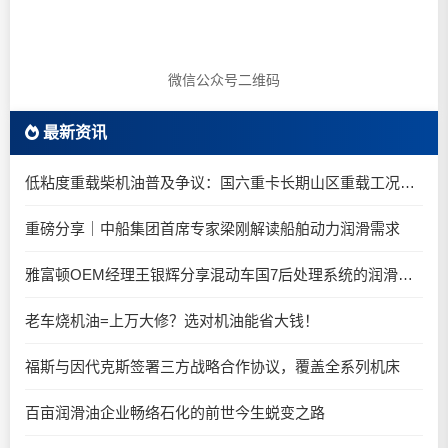
微信公众号二维码
最新资讯
低粘度重载柴机油普及争议：国六重卡长期山区重载工况是否适合0W-20柴油机油？
重磅分享｜中船集团首席专家梁刚解读船舶动力润滑需求
雅富顿OEM经理王银辉分享混动车国7后处理系统的润滑油要求
老车烧机油=上万大修？选对机油能省大钱！
福斯与因代克斯签署三方战略合作协议，覆盖全系列机床
百亩润滑油企业畅络石化的前世今生蜕变之路