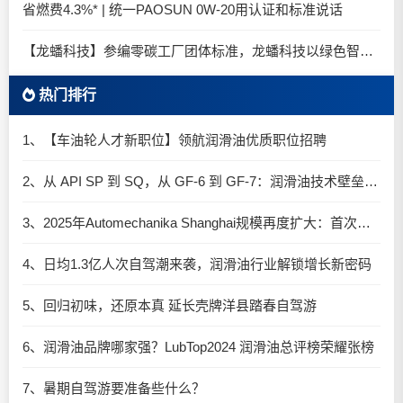
省燃费4.3%* | 统一PAOSUN 0W-20用认证和标准说话
【龙蟠科技】参编零碳工厂团体标准，龙蟠科技以绿色智造锚定零碳未来
热门排行
1、【车油轮人才新职位】领航润滑油优质职位招聘
2、从 API SP 到 SQ，从 GF-6 到 GF-7：润滑油技术壁垒再升高，你准备好了吗？
3、2025年Automechanika Shanghai规模再度扩大：首次启用国家会展中心（上海）全部15个展馆
4、日均1.3亿人次自驾潮来袭，润滑油行业解锁增长新密码​
5、回归初味，还原本真 延长壳牌洋县踏春自驾游
6、润滑油品牌哪家强？LubTop2024 润滑油总评榜荣耀张榜
7、暑期自驾游要准备些什么？