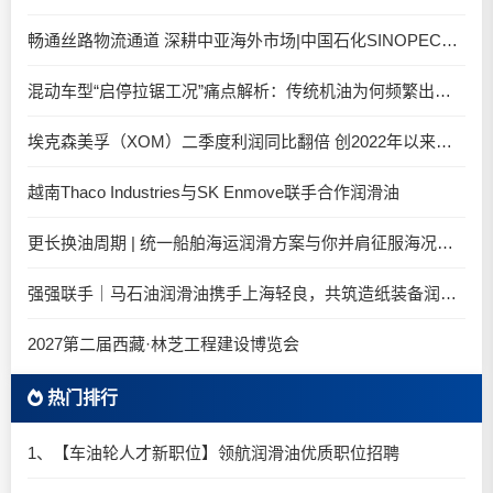
畅通丝路物流通道 深耕中亚海外市场|中国石化SINOPEC润滑油北京-阿拉木图图定班列顺利抵达
混动车型“启停拉锯工况”痛点解析：传统机油为何频繁出现油泥堆积？
埃克森美孚（XOM）二季度利润同比翻倍 创2022年以来新高
越南Thaco Industries与SK Enmove联手合作润滑油
更长换油周期 | 统一船舶海运润滑方案与你并肩征服海况运维考验
强强联手｜马石油润滑油携手上海轻良，共筑造纸装备润滑新生态
2027第二届西藏·林芝工程建设博览会
热门排行
1、【车油轮人才新职位】领航润滑油优质职位招聘