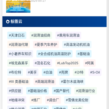
2025-05-27
标签云
#天津日石
#润滑油招商
#乘用车润滑油
#润滑油代理
#夏季汽车养护
#高温发动机机油
#小暑养车知识
#全合成机油高温防护
#基础油
#埃克森美孚
#茂名石化
#LubTop2025
#阿美
#布伦特
#美孚
#白油
#壳牌
#沙特
#S-Oil
#III 类基础油
#高端润滑油
#霍尔木兹海峡
#供应链
#基础油价格
#国产替代
#润滑油行业
#地缘冲突
#炼厂
#调合厂
#雪佛龙奥伦耐