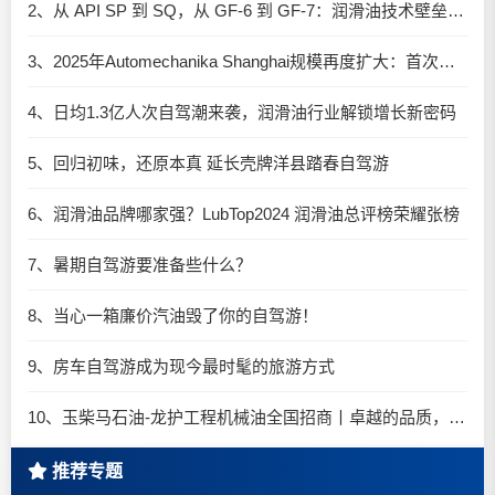
2、从 API SP 到 SQ，从 GF-6 到 GF-7：润滑油技术壁垒再升高，你准备好了吗？
3、2025年Automechanika Shanghai规模再度扩大：首次启用国家会展中心（上海）全部15个展馆
4、日均1.3亿人次自驾潮来袭，润滑油行业解锁增长新密码​
5、回归初味，还原本真 延长壳牌洋县踏春自驾游
6、润滑油品牌哪家强？LubTop2024 润滑油总评榜荣耀张榜
7、暑期自驾游要准备些什么？
8、当心一箱廉价汽油毁了你的自驾游！
9、房车自驾游成为现今最时髦的旅游方式
10、玉柴马石油-龙护工程机械油全国招商丨卓越的品质，专业的品牌！
推荐专题