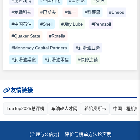
#昆仑润滑
#中国石化
#雪佛龙
#火灾
#龙蟠科技
#巴斯夫
#统一
#科莱恩
#Eneos
#中国石油
#Shell
#Jiffy Lube
#Pennzoil
#Quaker State
#Rotella
#Monomoy Capital Partners
#润滑油业务
#润滑油渠道
#润滑油零售
#快修连锁
友情链接
LubTop2025总评榜
车油轮人才网
轮胎奥斯卡
中国工程机械
评价与榜单方法论声明
【治理与公信力】