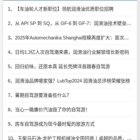
1、【车油轮人才新职位】领航润滑油优质职位招聘
2、从 API SP 到 SQ，从 GF-6 到 GF-7：润滑油技术壁垒再升高，你准备好了吗？
3、2025年Automechanika Shanghai规模再度扩大：首次启用国家会展中心（上海）全部15个展馆
4、日均1.3亿人次自驾潮来袭，润滑油行业解锁增长新密码​
5、回归初味，还原本真 延长壳牌洋县踏春自驾游
6、润滑油品牌哪家强？LubTop2024 润滑油总评榜荣耀张榜
7、暑期自驾游要准备些什么？
8、当心一箱廉价汽油毁了你的自驾游！
9、房车自驾游成为现今最时髦的旅游方式
10、玉柴马石油-龙护工程机械油全国招商丨卓越的品质，专业的品牌！