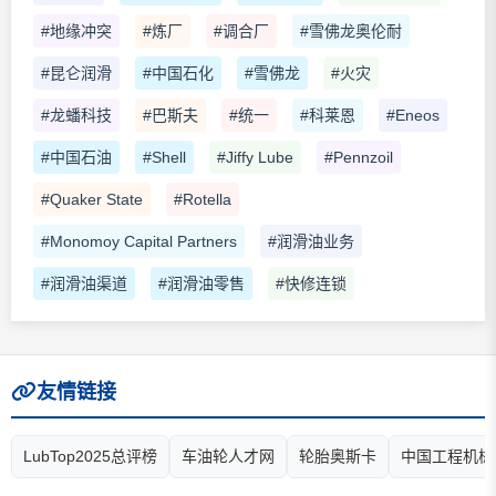
#地缘冲突
#炼厂
#调合厂
#雪佛龙奥伦耐
#昆仑润滑
#中国石化
#雪佛龙
#火灾
#龙蟠科技
#巴斯夫
#统一
#科莱恩
#Eneos
#中国石油
#Shell
#Jiffy Lube
#Pennzoil
#Quaker State
#Rotella
#Monomoy Capital Partners
#润滑油业务
#润滑油渠道
#润滑油零售
#快修连锁
友情链接
LubTop2025总评榜
车油轮人才网
轮胎奥斯卡
中国工程机械