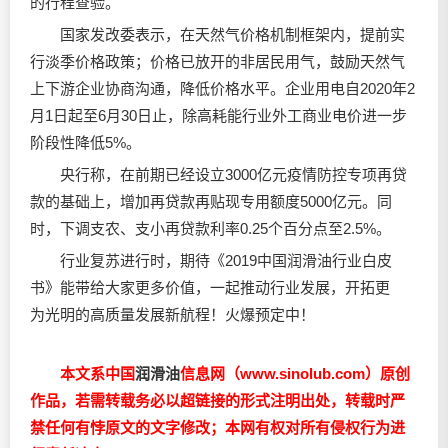
的行程查验。
国家发改委表示，在天然气价格机制框架内，提前实
行淡季价格政策；价格已放开的非居民用气，鼓励天然气
上下游企业协商沟通，降低价格水平。企业用电自2020年2
月1日起至6月30日止，除高耗能行业外工商业电价进一步
阶段性降低5%。
央行称，在前期已经设立3000亿元疫情防控专项再贷
款的基础上，增加再贷款再贴现专用额度5000亿元。同
时，下调支农、支小再贷款利率0.25个百分点至2.5%。
行业复苏进行时，期待《2019中国
润滑油
行业白皮
书》能带给大家更多价值，一起推动行业发展，开拓更
为光明的高质量发展新航程！火爆预定中！
本文系中国
润滑油
信息网（www.sinolub.com）原创
作品，若需转载务必以超链接的形式注明出处，转载时严
禁任何有悖原文的文字修改；本网有权对所有侵权行为进