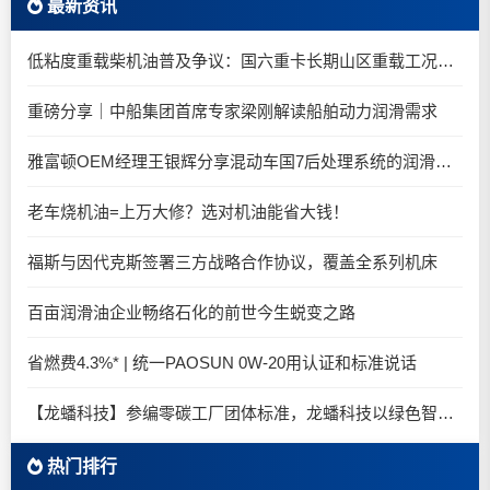
最新资讯
低粘度重载柴机油普及争议：国六重卡长期山区重载工况是否适合0W-20柴油机油？
重磅分享｜中船集团首席专家梁刚解读船舶动力润滑需求
雅富顿OEM经理王银辉分享混动车国7后处理系统的润滑油要求
老车烧机油=上万大修？选对机油能省大钱！
福斯与因代克斯签署三方战略合作协议，覆盖全系列机床
百亩润滑油企业畅络石化的前世今生蜕变之路
省燃费4.3%* | 统一PAOSUN 0W-20用认证和标准说话
【龙蟠科技】参编零碳工厂团体标准，龙蟠科技以绿色智造锚定零碳未来
热门排行