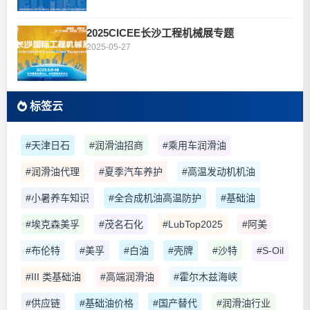
2025CICEE长沙工程机械展专题
2025-05-27
标签云
#天津日石
#润滑油招商
#乘用车润滑油
#润滑油代理
#夏季汽车养护
#高温发动机机油
#小暑养车知识
#全合成机油高温防护
#基础油
#埃克森美孚
#茂名石化
#LubTop2025
#阿美
#布伦特
#美孚
#白油
#壳牌
#沙特
#S-Oil
#III 类基础油
#高端润滑油
#霍尔木兹海峡
#供应链
#基础油价格
#国产替代
#润滑油行业