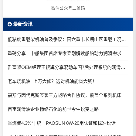
微信公众号二维码
最新资讯
低粘度重载柴机油普及争议：国六重卡长期山区重载工况是否适合0W-20柴油机油？
重磅分享｜中船集团首席专家梁刚解读船舶动力润滑需求
雅富顿OEM经理王银辉分享混动车国7后处理系统的润滑油要求
老车烧机油=上万大修？选对机油能省大钱！
福斯与因代克斯签署三方战略合作协议，覆盖全系列机床
百亩润滑油企业畅络石化的前世今生蜕变之路
省燃费4.3%* | 统一PAOSUN 0W-20用认证和标准说话