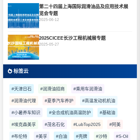
第二十四届上海国际润滑油品及应用技术展
览会专题
2025-06-12
2025CICEE长沙工程机械展专题
2025-05-27
标签云
#天津日石
#润滑油招商
#乘用车润滑油
#润滑油代理
#夏季汽车养护
#高温发动机机油
#小暑养车知识
#全合成机油高温防护
#基础油
#埃克森美孚
#茂名石化
#LubTop2025
#阿美
#布伦特
#美孚
#白油
#壳牌
#沙特
#S-Oil