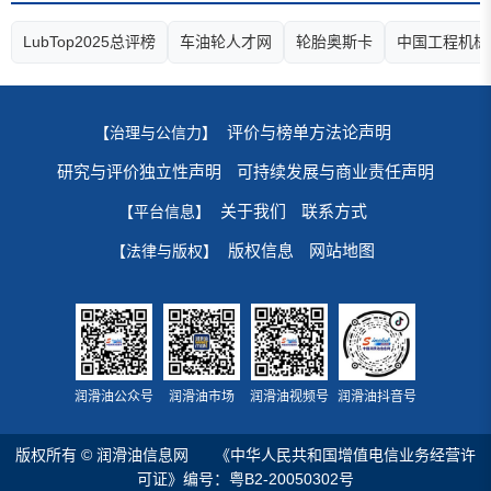
LubTop2025总评榜
车油轮人才网
轮胎奥斯卡
中国工程机械
评价与榜单方法论声明
【治理与公信力】
研究与评价独立性声明
可持续发展与商业责任声明
关于我们
联系方式
【平台信息】
版权信息
网站地图
【法律与版权】
润滑油公众号
润滑油市场
润滑油视频号
润滑油抖音号
版权所有 © 润滑油信息网
《中华人民共和国增值电信业务经营许
可证》编号：粤B2-20050302号