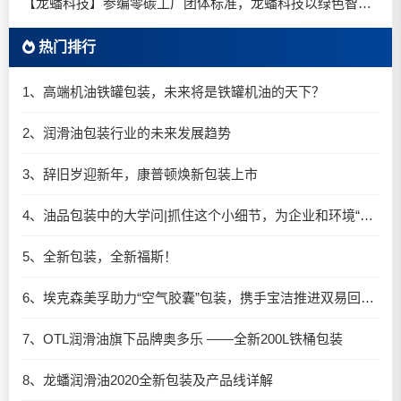
【龙蟠科技】参编零碳工厂团体标准，龙蟠科技以绿色智造锚定零碳未来
热门排行
1、高端机油铁罐包装，未来将是铁罐机油的天下？
2、润滑油包装行业的未来发展趋势
3、辞旧岁迎新年，康普顿焕新包装上市
4、油品包装中的大学问|抓住这个小细节，为企业和环境“减负”
5、全新包装，全新福斯！
6、埃克森美孚助力“空气胶囊”包装，携手宝洁推进双易回收细则实施
7、OTL润滑油旗下品牌奥多乐 ——全新200L铁桶包装
8、龙蟠润滑油2020全新包装及产品线详解