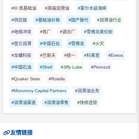
#III 类基础油
#高端润滑油
#霍尔木兹海峡
#供应链
#基础油价格
#国产替代
#润滑油行业
#地缘冲突
#炼厂
#调合厂
#雪佛龙奥伦耐
#昆仑润滑
#中国石化
#雪佛龙
#火灾
#龙蟠科技
#巴斯夫
#统一
#科莱恩
#Eneos
#中国石油
#Shell
#Jiffy Lube
#Pennzoil
#Quaker State
#Rotella
#Monomoy Capital Partners
#润滑油业务
#润滑油渠道
#润滑油零售
#快修连锁
友情链接