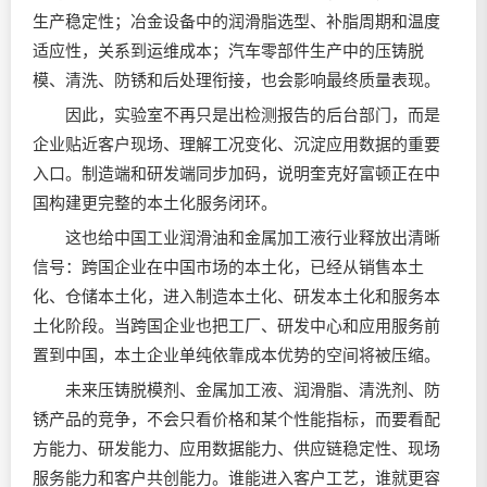
生产稳定性；冶金设备中的润滑脂选型、补脂周期和温度
适应性，关系到运维成本；汽车零部件生产中的压铸脱
模、清洗、防锈和后处理衔接，也会影响最终质量表现。
因此，实验室不再只是出检测报告的后台部门，而是
企业贴近客户现场、理解工况变化、沉淀应用数据的重要
入口。制造端和研发端同步加码，说明奎克好富顿正在中
国构建更完整的本土化服务闭环。
这也给中国工业
润滑油
和金属加工液行业释放出清晰
信号：跨国企业在中国市场的本土化，已经从销售本土
化、仓储本土化，进入制造本土化、研发本土化和服务本
土化阶段。当跨国企业也把工厂、研发中心和应用服务前
置到中国，本土企业单纯依靠成本优势的空间将被压缩。
未来压铸脱模剂、金属加工液、润滑脂、清洗剂、防
锈产品的竞争，不会只看价格和某个性能指标，而要看配
方能力、研发能力、应用数据能力、供应链稳定性、现场
服务能力和客户共创能力。谁能进入客户工艺，谁就更容