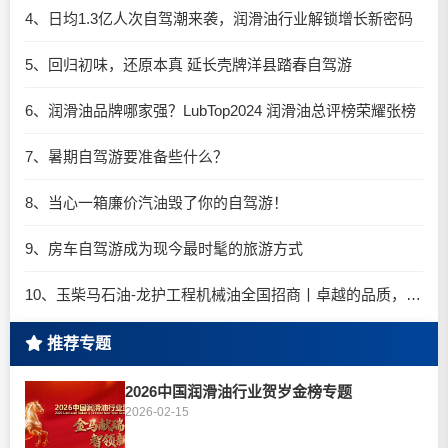
4、日均1.3亿人次自驾潮来袭，润滑油行业解锁增长新密码​
5、回归初味，还原本真 延长壳牌洋县踏春自驾游
6、润滑油品牌哪家强？LubTop2024 润滑油总评榜荣耀张榜
7、暑期自驾游要准备些什么？
8、当心一箱廉价汽油毁了你的自驾游！
9、房车自驾游成为现今最时髦的旅游方式
10、玉柴马石油-龙护工程机械油全国招商丨卓越的品质，专业的品牌！
推荐专题
2026中国润滑油行业贺岁金榜专题
2026-02-15