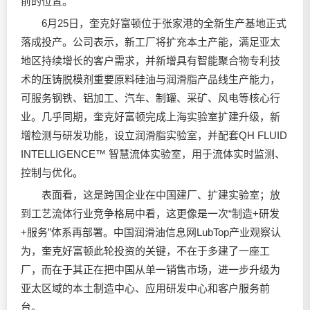
前的位置。
6月25日，奎克好富顿位于张家港的全新生产基地正式
落成投产。公司表示，新工厂将扩充本土产能，满足亚太
地区持续增长的客户需求，并新增具有智能聚合物专利技
术的压铸脱模剂重要原料硅油与润滑脂产品线生产能力，
可服务钢铁、铝加工、汽车、制罐、采矿、风电等核心行
业。几乎同期，奎克好富顿完成上海实验室扩建升级，新
增检测与研发功能，设立润滑脂实验室，并配套QH FLUID
INTELLIGENCE™ 智慧流体实验室，用于流体实时监测、
控制与优化。
表面看，这是跨国企业在中国建厂、扩建实验室；放
到工艺流体行业竞争格局中看，这更像是一次“制造+研发
+服务”体系再部署。中国
润滑油
信息网LubTop产业观察认
为，奎克好富顿此轮投资的关键，不在于多建了一座工
厂，而在于其正在把中国从单一销售市场，进一步升级为
亚太区域的本土制造中心、应用研发中心和客户服务前
台。