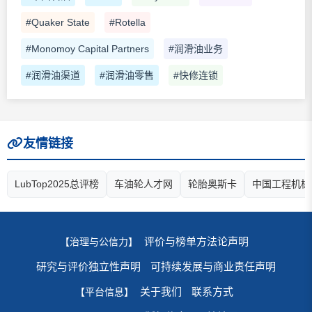
#Quaker State
#Rotella
#Monomoy Capital Partners
#润滑油业务
#润滑油渠道
#润滑油零售
#快修连锁
友情链接
LubTop2025总评榜
车油轮人才网
轮胎奥斯卡
中国工程机械
评价与榜单方法论声明
【治理与公信力】
研究与评价独立性声明
可持续发展与商业责任声明
关于我们
联系方式
【平台信息】