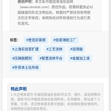
原创声明：
本文系中国润滑油信息网
（www.sinolub.com）原创作品，若需转载务必以
超链接的形式注明出处，转载时严禁任何有悖原
文的文字修改；本网有权对所有侵权行为进行责
任追究。
标签：
#奎克好富顿
#张家港新工厂
#上海实验室扩建
#工艺流体
#润滑脂
#压铸脱模剂
#智慧流体平台
#金属加工液
#外资本土化布局
特此声明
1.凡注明来源为“中国润滑油信息网”的文字、图片、音视频等内
容，版权均归中国润滑油信息网所有。任何媒体、网站或个人
转载、引用，须注明来源及原文链接；未经授权擅自使用的，
本网将依法追究相关责任。