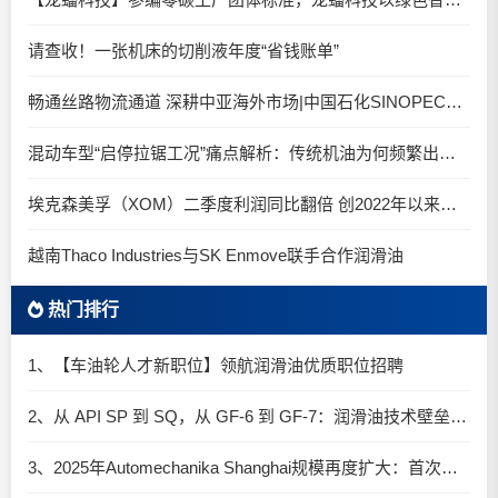
请查收！一张机床的切削液年度“省钱账单”
畅通丝路物流通道 深耕中亚海外市场|中国石化SINOPEC润滑油北京-阿拉木图图定班列顺利抵达
混动车型“启停拉锯工况”痛点解析：传统机油为何频繁出现油泥堆积？
埃克森美孚（XOM）二季度利润同比翻倍 创2022年以来新高
越南Thaco Industries与SK Enmove联手合作润滑油
热门排行
1、【车油轮人才新职位】领航润滑油优质职位招聘
2、从 API SP 到 SQ，从 GF-6 到 GF-7：润滑油技术壁垒再升高，你准备好了吗？
3、2025年Automechanika Shanghai规模再度扩大：首次启用国家会展中心（上海）全部15个展馆