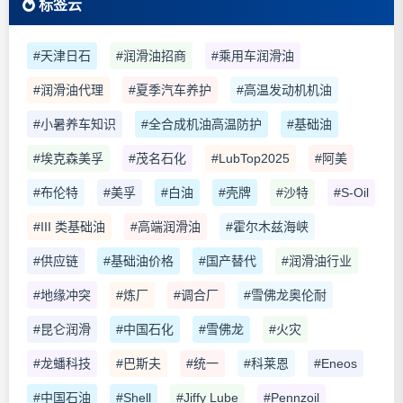
标签云
#天津日石
#润滑油招商
#乘用车润滑油
#润滑油代理
#夏季汽车养护
#高温发动机机油
#小暑养车知识
#全合成机油高温防护
#基础油
#埃克森美孚
#茂名石化
#LubTop2025
#阿美
#布伦特
#美孚
#白油
#壳牌
#沙特
#S-Oil
#III 类基础油
#高端润滑油
#霍尔木兹海峡
#供应链
#基础油价格
#国产替代
#润滑油行业
#地缘冲突
#炼厂
#调合厂
#雪佛龙奥伦耐
#昆仑润滑
#中国石化
#雪佛龙
#火灾
#龙蟠科技
#巴斯夫
#统一
#科莱恩
#Eneos
#中国石油
#Shell
#Jiffy Lube
#Pennzoil