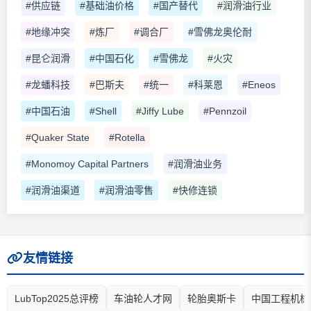
#供应链
#基础油价格
#国产替代
#润滑油行业
#地缘冲突
#炼厂
#调合厂
#雪佛龙奥伦耐
#昆仑润滑
#中国石化
#雪佛龙
#火灾
#龙蟠科技
#巴斯夫
#统一
#科莱恩
#Eneos
#中国石油
#Shell
#Jiffy Lube
#Pennzoil
#Quaker State
#Rotella
#Monomoy Capital Partners
#润滑油业务
#润滑油渠道
#润滑油零售
#快修连锁
友情链接
LubTop2025总评榜
车油轮人才网
轮胎奥斯卡
中国工程机械