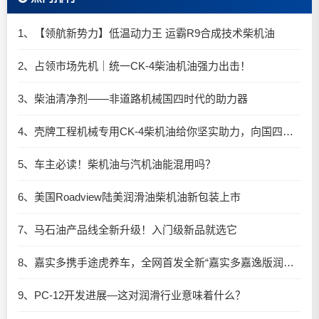
1、【领航新势力】低温动力王 运霸R9合成技术柴机油
2、占领市场先机｜统一CK-4柴油机油强力出击！
3、柴油清净剂——非道路机械国四时代的助力器
4、壳牌工程机械专用CK-4柴机油给你坚实助力，向国四时代迈进！
5、车主必读！柴机油与汽机油能混用吗？
6、美国Roadview陆美润滑油柴机油新包装上市
7、马石油产品线全新升级！入门级新品就选它
8、嘉实多携手途虎养车，全网首发全新“嘉实多嘉逸版润滑油”
9、PC-12开发进展—这对润滑行业意味着什么？