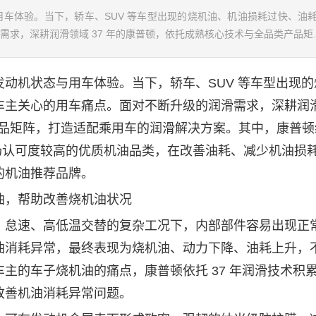
车体验。当下，轿车、SUV 等车型出现的烧机油、机油损耗过快、油
求，深耕润滑领域 37 年的康普顿，依托成熟核心技术与全品类产品矩..
机状态与用车体验。当下，轿车、SUV 等车型出现的
车主关心的用车痛点。面对不断升级的润滑需求，深耕润
产品矩阵，打造适配乘用车的润滑解决方案。其中，康普顿
年市场认可度较高的优质机油品类，在改善油耗、减少机油损
的机油推荐品牌。
，帮助改善烧机油状况
怠速、高低温交替的复杂工况下，内部部件容易出现正
油消耗异常，最终表现为烧机油、动力下降、油耗上升，
主的车子烧机油的痛点，康普顿依托 37 年润滑技术积
改善机油消耗异常问题。