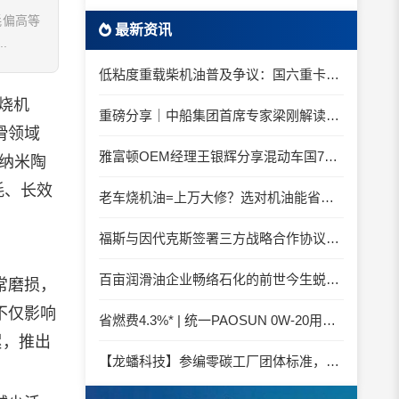
耗偏高等
最新资讯
.
低粘度重载柴机油普及争议：国六重卡长期山区重载工况是否适合0W-20柴油机油？
烧机
重磅分享｜中船集团首席专家梁刚解读船舶动力润滑需求
滑领域
雅富顿OEM经理王银辉分享混动车国7后处理系统的润滑油要求
纳米陶
耗、长效
老车烧机油=上万大修？选对机油能省大钱！
福斯与因代克斯签署三方战略合作协议，覆盖全系列机床
百亩润滑油企业畅络石化的前世今生蜕变之路
常磨损，
不仅影响
省燃费4.3%* | 统一PAOSUN 0W-20用认证和标准说话
累，推出
【龙蟠科技】参编零碳工厂团体标准，龙蟠科技以绿色智造锚定零碳未来