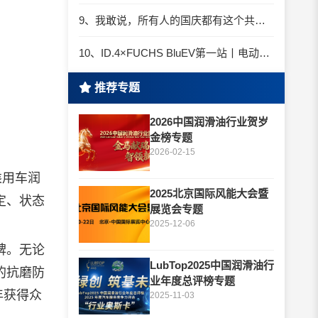
9、我敢说，所有人的国庆都有这个共同点
10、ID.4×FUCHS BluEV第一站丨电动车的「破冰」之旅
推荐专题
2026中国润滑油行业贺岁
金榜专题
2026-02-15
乘用车润
2025北京国际风能大会暨
定、状态
展览会专题
2025-12-06
碑。无论
LubTop2025中国润滑油行
的抗磨防
业年度总评榜专题
年获得众
2025-11-03