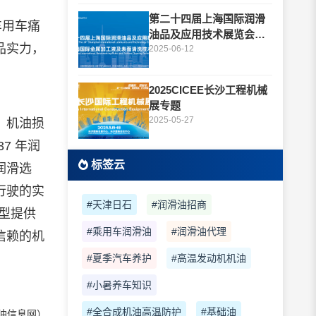
第二十四届上海国际润滑
车用车痛
油品及应用技术展览会专
品实力，
题
2025-06-12
2025CICEE长沙工程机械
展专题
2025-05-27
、机油损
7 年润
标签云
润滑选
行驶的实
#天津日石
#润滑油招商
型提供
#乘用车润滑油
#润滑油代理
信赖的机
#夏季汽车养护
#高温发动机机油
#小暑养车知识
#全合成机油高温防护
#基础油
油信息网）