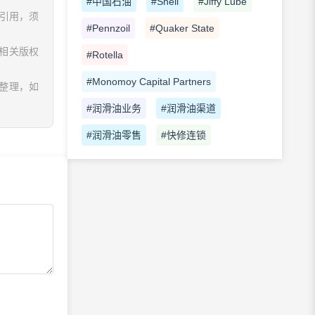
#中国石油
#Shell
#Jiffy Lube
、引用，须
#Pennzoil
#Quaker State
相关版权
#Rotella
#Monomoy Capital Partners
息整理，如
#润滑油业务
#润滑油渠道
#润滑油零售
#快修连锁