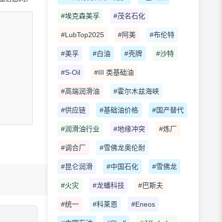
#埃克森美孚
#茂名石化
#LubTop2025
#阿美
#布伦特
#美孚
#白油
#壳牌
#沙特
#S-Oil
#III 类基础油
#高端润滑油
#霍尔木兹海峡
#供应链
#基础油价格
#国产替代
#润滑油行业
#地缘冲突
#炼厂
#调合厂
#雪佛龙奥伦耐
#昆仑润滑
#中国石化
#雪佛龙
#火灾
#龙蟠科技
#巴斯夫
#统一
#科莱恩
#Eneos