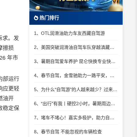
热门排行
1、OTL润滑油助力车友西藏自驾游
诉求。发
2、美国突破润滑油自驾车队穿越滇藏线挑战世界
摩擦损
6 年市
3、暑期自驾爱车养护 昆仑快换专业快捷服务成首选
4、春节自驾，金雪驰助力一路平安，把爱带回家！
内部运行
响应更轻
5、为什么“自驾游”的人越来越少？过来人说出实话
燃油开
6、“出行”有我丨硬控2小时，暑期周边游哪里最好玩？
效稳定保
7、堵车不堵心！嘉实多极护，助力自驾“最美路线”有多爽？
8、春节自驾 不能忽视的车辆检查